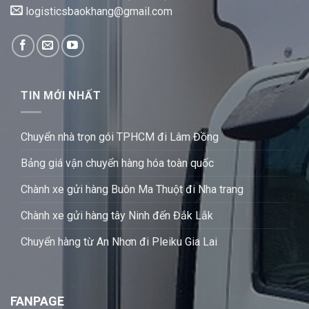
logisticsbaokhang@gmail.com
TIN MỚI NHẤT
Chuyển nhà trọn gói TPHCM đi Lâm Đồng
Bảng giá vận chuyển hàng hóa toàn quốc
Chành xe gửi hàng Buôn Ma Thuột đi Nha trang
Chành xe gửi hàng tây Ninh đến Đắk Lắk
Chuyển hàng từ An Nhơn đi Pleiku Gia Lai
FANPAGE