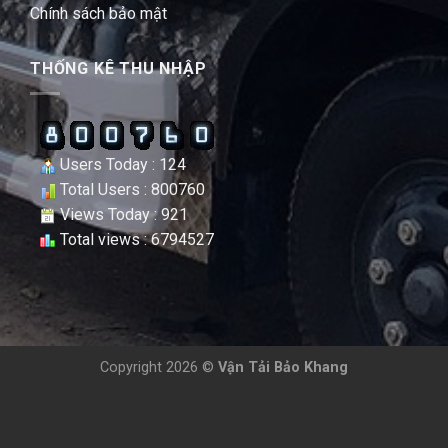
Chính sách bảo mật
THỐNG KÊ THU NHẬP
Users Today : 124
Total Users : 800760
Views Today : 921
Total views : 6794527
Copyright 2026 ©
Vận Tải Bảo Khang