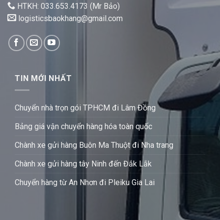
HTKH: 033.653.4173 (Mr Bảo)
logisticsbaokhang@gmail.com
TIN MỚI NHẤT
Chuyển nhà trọn gói TPHCM đi Lâm Đồng
Bảng giá vận chuyển hàng hóa toàn quốc
Chành xe gửi hàng Buôn Ma Thuột đi Nha trang
Chành xe gửi hàng tây Ninh đến Đắk Lắk
Chuyển hàng từ An Nhơn đi Pleiku Gia Lai