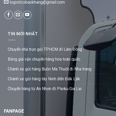
logisticsbaokhang@gmail.com
TIN MỚI NHẤT
Chuyển nhà trọn gói TPHCM đi Lâm Đồng
Bảng giá vận chuyển hàng hóa toàn quốc
Chành xe gửi hàng Buôn Ma Thuột đi Nha trang
Chành xe gửi hàng tây Ninh đến Đắk Lắk
Chuyển hàng từ An Nhơn đi Pleiku Gia Lai
FANPAGE