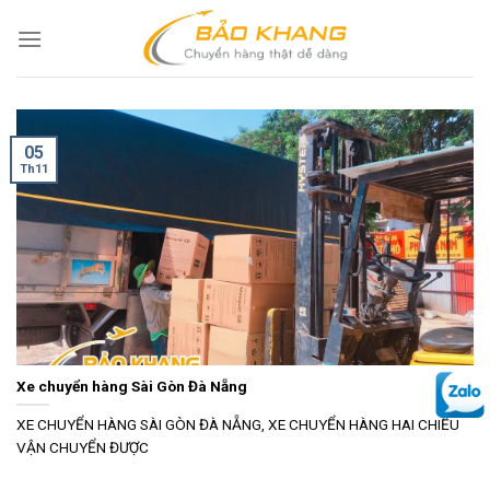
Skip
to
content
05
Th11
Xe chuyển hàng Sài Gòn Đà Nẵng
XE CHUYỂN HÀNG SÀI GÒN ĐÀ NẴNG, XE CHUYỂN HÀNG HAI CHIỀU
VẬN CHUYỂN ĐƯỢC