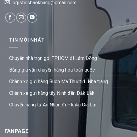
logisticsbaokhang@gmail.com
TIN MỚI NHẤT
Chuyển nhà trọn gói TPHCM đi Lâm Đồng
Bảng giá vận chuyển hàng hóa toàn quốc
Chành xe gửi hàng Buôn Ma Thuột đi Nha trang
Chành xe gửi hàng tây Ninh đến Đắk Lắk
Chuyển hàng từ An Nhơn đi Pleiku Gia Lai
FANPAGE