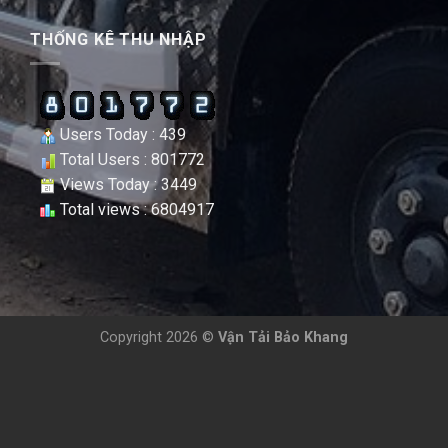
THỐNG KÊ THU NHẬP
Users Today : 439
Total Users : 801772
Views Today : 3449
Total views : 6804917
Copyright 2026 ©
Vận Tải Bảo Khang