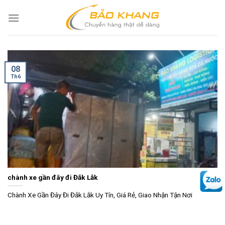
Skip
to
content
08
Th6
chành xe gần đây đi Đắk Lắk
Chành Xe Gần Đây Đi Đắk Lắk Uy Tín, Giá Rẻ, Giao Nhận Tận Nơi