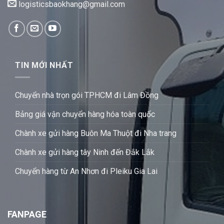
logisticsbaokhang@gmail.com
TIN MỚI NHẤT
Chuyển nhà trọn gói TPHCM đi Lâm Đồng
Bảng giá vận chuyển hàng hóa toàn quốc
Chành xe gửi hàng Buôn Ma Thuột đi Nha trang
Chành xe gửi hàng tây Ninh đến Đắk Lắk
Chuyển hàng từ An Nhơn đi Pleiku Gia Lai
FANPAGE