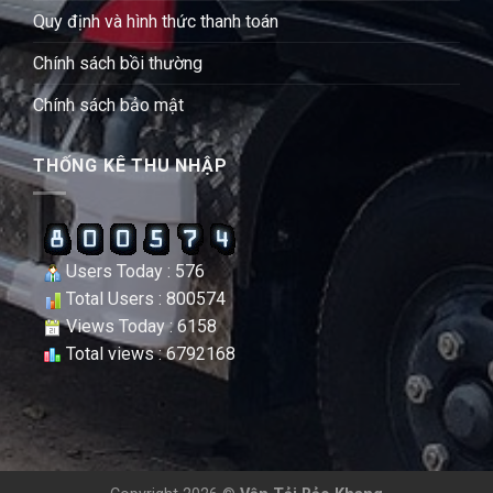
Quy định và hình thức thanh toán
Chính sách bồi thường
Chính sách bảo mật
THỐNG KÊ THU NHẬP
Users Today : 576
Total Users : 800574
Views Today : 6158
Total views : 6792168