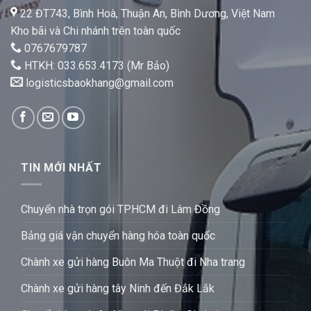
22 ĐT743, Bình Hoà, Thuận An, Bình Dương, Việt Nam
Kho bãi và Chi nhánh trên toàn quốc
0767679787
HTKH: 033.653.4173 (Mr Bảo)
logisticsbaokhang@gmail.com
TIN MỚI NHẤT
Chuyển nhà trọn gói TPHCM đi Lâm Đồng
Bảng giá vận chuyển hàng hóa toàn quốc
Chành xe gửi hàng Buôn Ma Thuột đi Nha trang
Chành xe gửi hàng tây Ninh đến Đắk Lắk