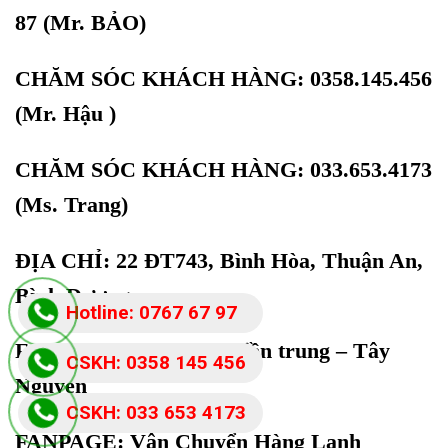
87
(Mr. BẢO)
CHĂM SÓC KHÁCH HÀNG: 0358.145.456
(Mr. Hậu )
CHĂM SÓC KHÁCH HÀNG: 033.653.4173
(Ms. Trang)
ĐỊA CHỈ: 22 ĐT743, Bình Hòa, Thuận An,
Bình Dương
Hotline: 0767 67 97
FANPAGE :
chành xe miền trung – Tây
87
CSKH: 0358 145 456
Nguyên
CSKH: 033 653 4173
FANPAGE:
Vận Chuyển Hàng Lạnh