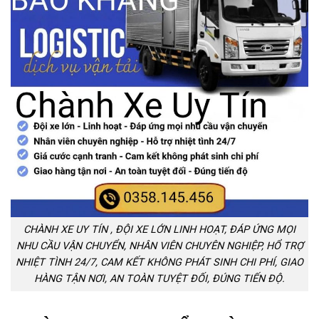
CHÀNH XE UY TÍN , ĐỘI XE LỚN LINH HOẠT, ĐÁP ỨNG MỌI
NHU CẦU VẬN CHUYỂN, NHÂN VIÊN CHUYÊN NGHIỆP, HỔ TRỢ
NHIỆT TÌNH 24/7, CAM KẾT KHÔNG PHÁT SINH CHI PHÍ, GIAO
HÀNG TẬN NƠI, AN TOÀN TUYỆT ĐỐI, ĐÚNG TIẾN ĐỘ.