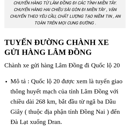
CHUYỂN HÀNG TỪ LÂM ĐỒNG ĐI CÁC TỈNH MIỀN TÂY.
CHUYỂN HÀNG HAI CHIỀU SÀI GÒN ĐI MIỀN TÂY , VẬN
CHUYỂN THEO YÊU CẦU, CHẤT LƯỢNG TẠO NIỀM TIN , AN
TOÀN TRÊN MỌI CUNG ĐƯỜNG .
TUYẾN ĐƯỜNG CHÀNH XE
GỬI HÀNG LÂM ĐỒNG
Chành xe gửi hàng Lâm Đồng đi Quốc lộ 20
Mô tả : Quốc lộ 20 được xem là tuyến giao
thông huyết mạch của tỉnh Lâm Đồng với
chiều dài 268 km, bắt đầu từ ngã ba Dầu
Giây ( thuộc địa phận tỉnh Đồng Nai ) đến
Đà Lạt xuống Dran.