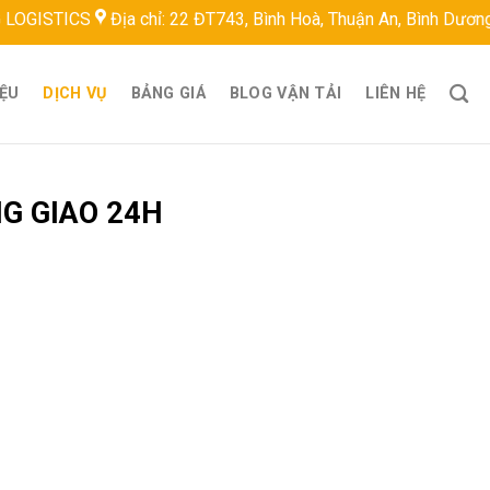
ICS
Địa chỉ: 22 ĐT743, Bình Hoà, Thuận An, Bình Dương, Việt 
IỆU
DỊCH VỤ
BẢNG GIÁ
BLOG VẬN TẢI
LIÊN HỆ
G GIAO 24H