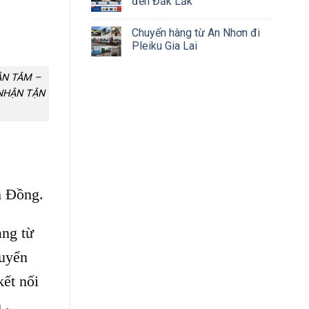
đến Đắk Lắk
Chuyển hàng từ An Nhơn đi
Pleiku Gia Lai
ẬN TÂM –
 NHẬN TẬN
m Đồng.
ạng từ
huyển
ết nối
 .