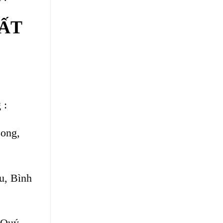
ẤT
 :
Long,
u, Bình
 .Quý