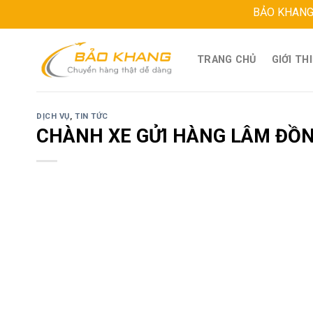
Skip
BẢO KHANG LOGIST
to
content
TRANG CHỦ
GIỚI TH
DỊCH VỤ
,
TIN TỨC
CHÀNH XE GỬI HÀNG LÂM ĐỒN