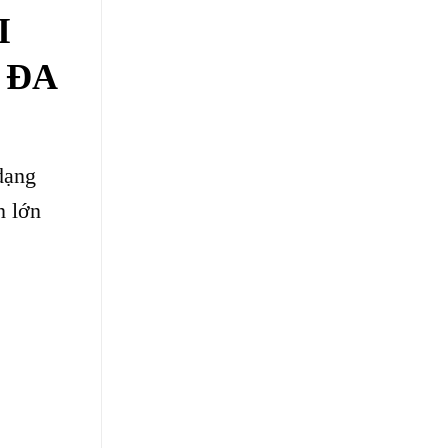
I
 ĐA
dạng
n lớn