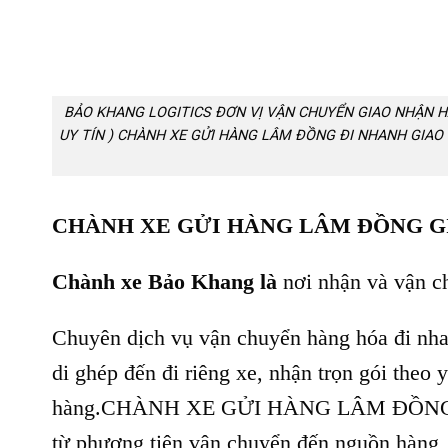
BẢO KHANG LOGITICS ĐƠN VỊ VẬN CHUYỂN GIAO NHẬN H
UY TÍN ) CHÀNH XE GỬI HÀNG LÂM ĐỒNG ĐI NHANH GIA
CHÀNH XE GỬI HÀNG LÂM ĐỒNG GIAO 2
Chành xe Bảo Khang là
nơi nhận và vận c
Chuyên dịch vụ vận chuyển hàng hóa đi nhan
di ghép đến đi riêng xe, nhận trọn gói theo
hàng.CHÀNH XE GỬI HÀNG LÂM ĐỒNG GIAO 
từ phương tiện vận chuyển đến nguồn hàng,