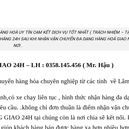
ÀNG HOÁ UY TÍN CAM KẾT DỊCH VỤ TỐT NHẤT ( TRÁCH NHIỆM – T
O HÀNG 24H SAU KHI NHẬN VẬN CHUYỂN ĐA DẠNG HÀNG HOÁ GIAO
NƠI .
4H – LH : 0358.145.456 ( Mr. Hậu )
huyển hàng hóa chuyên nghiệp từ các tỉnh về Lâ
h,có xe chạy liên tục , hình thức nhận hàng đa d
 yêu cầu. .không chỉ đơn thuần là điểm nhận vận c
24H tại chúng còn là nơi chia sẽ kết nối. k
 giúp khách hàng bán được hàng xa hơn nhiều hơn