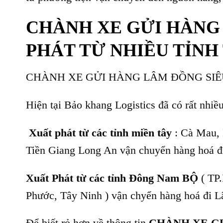
CHÀNH XE GỬI HÀNG
PHÁT TỪ NHIỀU TỈNH
CHÀNH XE GỬI HÀNG LÂM ĐỒNG SIÊU
Hiện tại Bảo khang Logistics đã có rất nhi
Xuất phát từ các tỉnh miền tây
: Cà Mau, 
Tiền Giang Long An vận chuyển hàng hoá đ
Xuất Phát từ các tỉnh Đông Nam BỘ
( TP
Phước, Tây Ninh ) vận chyển hàng hoá đi 
Để biết rỏ hơn về thông tin
CHÀNH XE G