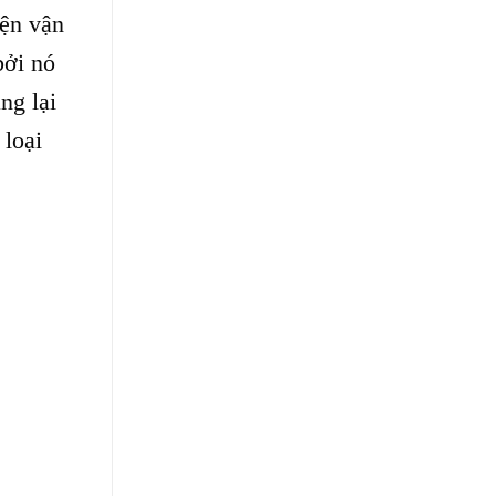
ện vận
bởi nó
ng lại
 loại