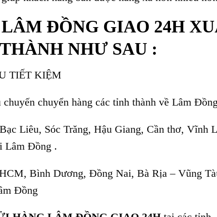
 LÂM ĐỒNG GIAO 24H XU
 THÀNH NHƯ SAU :
 TIẾT KIỆM
ều chuyến chuyển hàng các tỉnh thành về Lâm Đồng
Bạc Liêu, Sóc Trăng, Hậu Giang, Cần thơ, Vĩnh 
i Lâm Đồng .
.HCM, Bình Dương, Đồng Nai, Bà Rịa – Vũng Tà
Lâm Đồng
ỬI HÀNG LÂM ĐỒNG GIAO 24H
tại các tỉnh