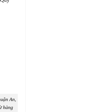
huận An,
từ hàng