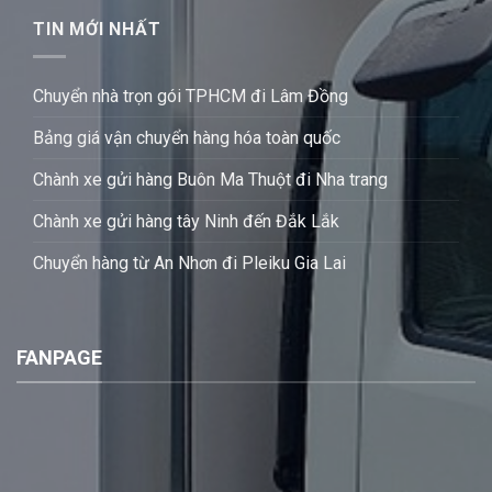
TIN MỚI NHẤT
Chuyển nhà trọn gói TPHCM đi Lâm Đồng
Bảng giá vận chuyển hàng hóa toàn quốc
Chành xe gửi hàng Buôn Ma Thuột đi Nha trang
Chành xe gửi hàng tây Ninh đến Đắk Lắk
Chuyển hàng từ An Nhơn đi Pleiku Gia Lai
FANPAGE