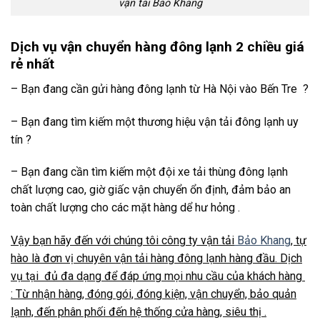
vận tải Bảo Khang
Dịch vụ vận chuyển hàng đông lạnh 2 chiều giá
rẻ nhất
– Bạn đang cần gửi hàng đông lạnh từ Hà Nội vào Bến Tre ?
– Bạn đang tìm kiếm một thương hiệu vận tải đông lạnh uy
tín ?
– Bạn đang cần tìm kiếm một đội xe tải thùng đông lạnh
chất lượng cao, giờ giấc vận chuyển ổn định, đảm bảo an
toàn chất lượng cho các mặt hàng dể hư hỏng .
Vậy bạn hãy đến với chúng tôi công ty vận tải
Bảo Khang
, tự
hào là đơn vị chuyên vận tải hàng đông lạnh hàng đầu. Dịch
vụ tại đủ đa dạng để đáp ứng mọi nhu cầu của khách hàng
: Từ nhận hàng, đóng gói, đóng kiện, vận chuyển, bảo quản
lạnh, đến phân phối đến hệ thống cửa hàng, siêu thị .