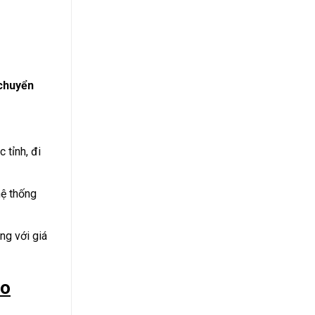
chuyển
 tỉnh, đi
hệ thống
ng với giá
ảo