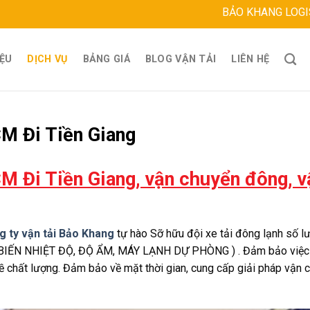
BẢO KHANG LOGISTICS
Địa c
IỆU
DỊCH VỤ
BẢNG GIÁ
BLOG VẬN TẢI
LIÊN HỆ
M Đi Tiền Giang
M Đi Tiền Giang, vận chuyển đông, v
g ty vận tải Bảo Khang
tự hào Sỡ hữu đội xe tải đông lạnh số lư
 BIẾN NHIỆT ĐỘ, ĐỘ ẨM, MÁY LẠNH DỰ PHÒNG ) . Đảm bảo việc
 chất lượng. Đảm bảo về mặt thời gian, cung cấp giải pháp vận 