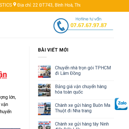
hỉ: 22 ĐT743, Bình Hoà, Thuận An, Bình Dương, Việt Nam
Hotli
BÀI VIẾT MỚI
Chuyển nhà trọn gói TPHCM
ận
đi Lâm Đồng
Bảng giá vận chuyển hàng
hóa toàn quốc
ợng lớn,
 vận
Chành xe gửi hàng Buôn Ma
Thuột đi Nha trang
chuyển
Chành xe gửi hàng tây Ninh