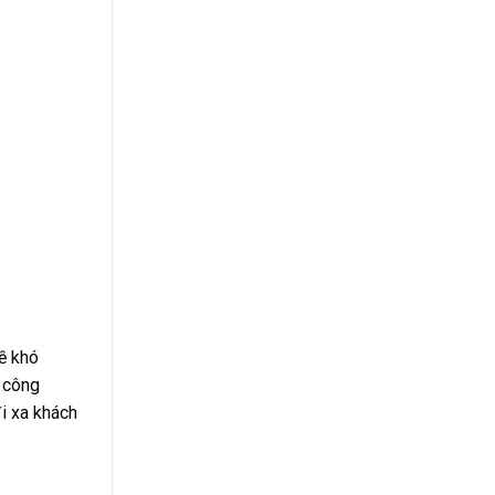
ề khó
g công
i xa khách