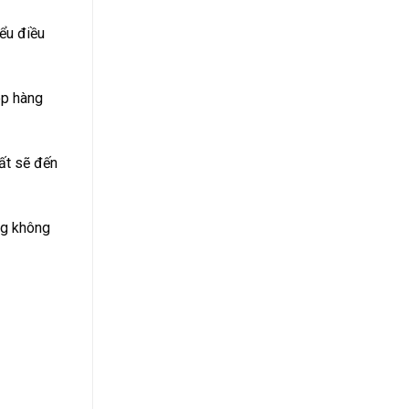
iểu điều
ép hàng
ất sẽ đến
ng không