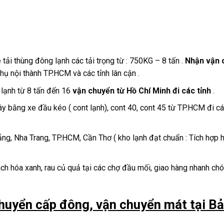
ải thùng đông lạnh các tải trọng từ : 750KG – 8 tấn .
Nhận vận 
thụ nội thành TP.HCM và các tỉnh lân cận .
 lạnh từ 8 tấn đến 16
vận chuyển từ Hồ Chí Minh đi các tỉnh
.
y bằng xe đầu kéo ( cont lạnh), cont 40, cont 45 từ TP.HCM đi các
ẵng, Nha Trang, TP.HCM, Cần Thơ ( kho lạnh đạt chuẩn : Tích hợp 
ách hóa xanh, rau củ quả tại các chợ đầu mối, giao hàng nhanh chó
huyển cấp đông, vận chuyển mát tại B