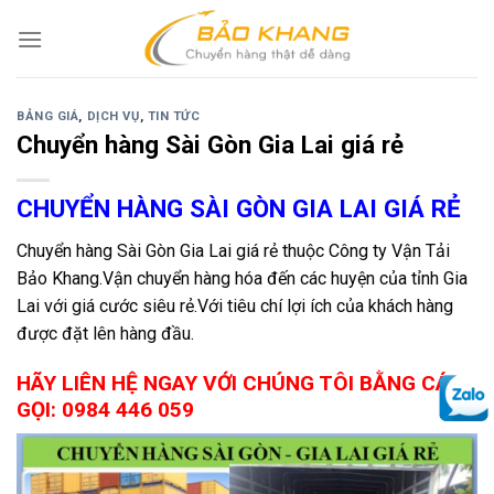
Skip
to
content
BẢNG GIÁ
,
DỊCH VỤ
,
TIN TỨC
Chuyển hàng Sài Gòn Gia Lai giá rẻ
CHUYỂN HÀNG SÀI GÒN GIA LAI GIÁ RẺ
Chuyển hàng Sài Gòn Gia Lai giá rẻ thuộc Công ty Vận Tải
Bảo Khang.Vận chuyển hàng hóa đến các huyện của tỉnh Gia
Lai với giá cước siêu rẻ.Với tiêu chí lợi ích của khách hàng
được đặt lên hàng đầu.
HÃY LIÊN HỆ NGAY VỚI CHÚNG TÔI BẰNG CÁCH
GỌI: 0984 446 059