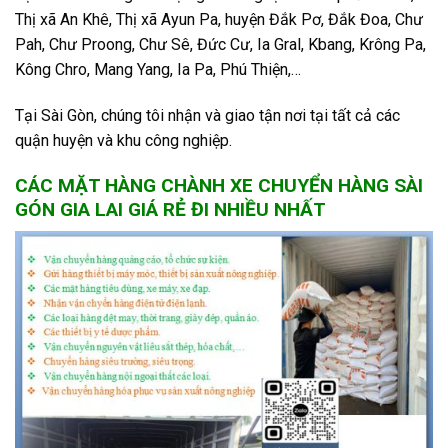
Thị xã An Khê, Thị xã Ayun Pa, huyện Đắk Pơ, Đắk Đoa, Chư
Pah, Chư Proong, Chư Sê, Đức Cư, Ia Gral, Kbang, Krông Pa,
Kông Chro, Mang Yang, Ia Pa, Phú Thiện,…
Tại Sài Gòn, chúng tôi nhận và giao tận nơi tại tất cả các
quận huyện và khu công nghiệp.
CÁC MẶT HÀNG CHÀNH XE CHUYỂN HÀNG SÀI
GÓN GIA LAI GIÁ RẺ ĐI NHIỀU NHẤT