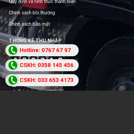
Quy định và hình thức thanh toán
Chính sách bồi thường
Chính sách bảo mật
THỐNG KÊ THU NHẬP
Hotline: 0767 67 97
87
CSKH: 0358 145 456
Users Today : 291
Total Users : 800289
CSKH: 033 653 4173
Views Today : 2675
Total views : 6788685
Copyright 2026 ©
Vận Tải Bảo Khang