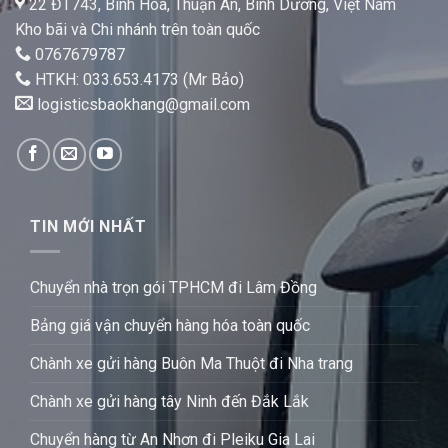
22 ĐT743, Bình Hoà, Thuận An, Bình Dương, Việt Nam
Kho bãi và Chi nhánh trên toàn quốc
0767679787
HTKH: 033.653.4173 (Mr Bảo)
logisticsbaokhang@gmail.com
TIN MỚI NHẤT
Chuyển nhà trọn gói TPHCM đi Lâm Đồng
Bảng giá vận chuyển hàng hóa toàn quốc
Chành xe gửi hàng Buôn Ma Thuột đi Nha trang
Chành xe gửi hàng tây Ninh đến Đắk Lắk
Chuyển hàng từ An Nhơn đi Pleiku Gia Lai