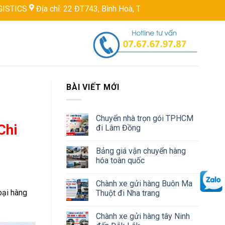
ỉ: 22 ĐT743, Bình Hoà, Thuận An, Bình Dương, Việt Nam
Hotli
BÀI VIẾT MỚI
Chuyển nhà trọn gói TPHCM
Chi
đi Lâm Đồng
Bảng giá vận chuyển hàng
hóa toàn quốc
Chành xe gửi hàng Buôn Ma
oại hàng
Thuột đi Nha trang
Chành xe gửi hàng tây Ninh