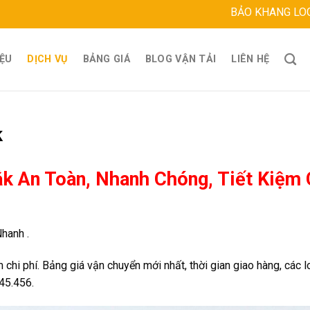
BẢO KHANG LOGISTICS
Địa ch
IỆU
DỊCH VỤ
BẢNG GIÁ
BLOG VẬN TẢI
LIÊN HỆ
k
k An Toàn, Nhanh Chóng, Tiết Kiệm 
hanh .
 chi phí. Bảng giá vận chuyển mới nhất, thời gian giao hàng, các l
45.456.