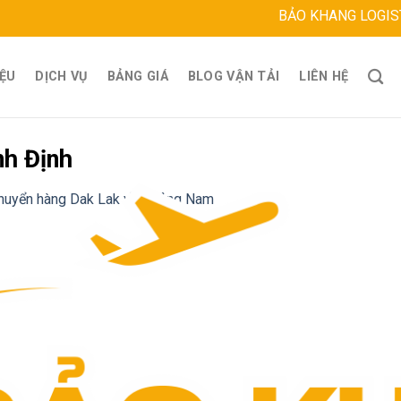
BẢO KHANG LOGISTICS
Địa
IỆU
DỊCH VỤ
BẢNG GIÁ
BLOG VẬN TẢI
LIÊN HỆ
nh Định
huyển hàng Dak Lak về Quảng Nam