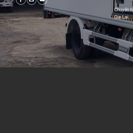
Chuyển h
Gia Lai