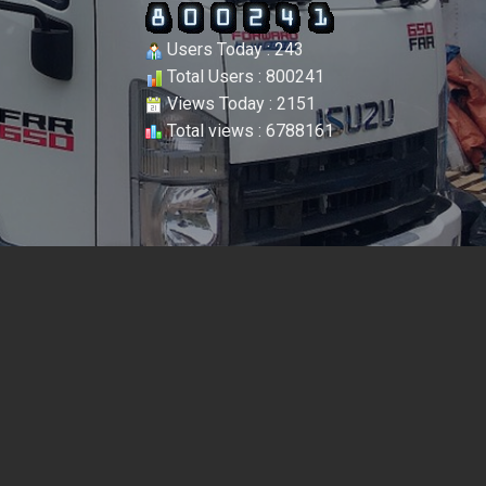
Users Today : 243
Total Users : 800241
Views Today : 2151
Total views : 6788161