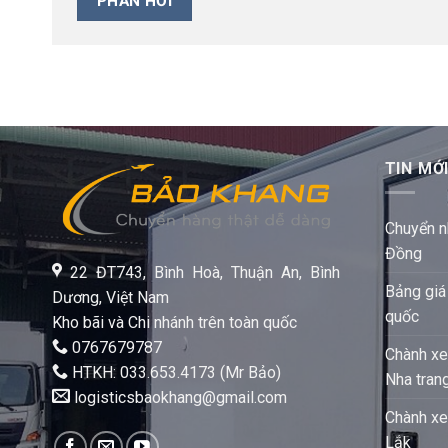
TIN MỚ
Chuyển n
Đồng
22 ĐT743, Bình Hoà, Thuận An, Bình
Bảng giá
Dương, Việt Nam
quốc
Kho bãi và Chi nhánh trên toàn quốc
0767679787
Chành xe
HTKH: 033.653.4173 (Mr Bảo)
Nha tran
logisticsbaokhang@gmail.com
Chành xe
Lắk