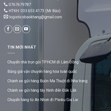
0767679787
HTKH: 033.653.4173 (Mr Bảo)
logisticsbaokhang@gmail.com
TIN MỚI NHẤT
Chuyển nhà trọn gói TPHCM đi Lâm Đồng
Bảng giá vận chuyển hàng hóa toàn quốc
Chành xe gửi hàng Buôn Ma Thuột đi Nha trang
Chành xe gửi hàng tây Ninh đến Đắk Lắk
Chuyển hàng từ An Nhơn đi Pleiku Gia Lai