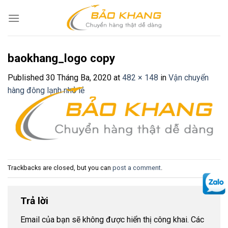
Skip
to
content
baokhang_logo copy
Published
30 Tháng Ba, 2020
at
482 × 148
in
Vận chuyển
hàng đông lạnh nhỏ lẻ
Trackbacks are closed, but you can
post a comment
.
Trả lời
Email của bạn sẽ không được hiển thị công khai.
Các