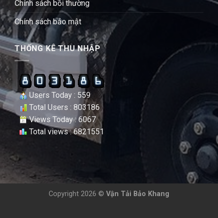
Chính sách bồi thường
Chính sách bảo mật
THỐNG KÊ THU NHẬP
Users Today : 559
Total Users : 803186
Views Today : 6067
Total views : 6821551
Copyright 2026 ©
Vận Tải Bảo Khang