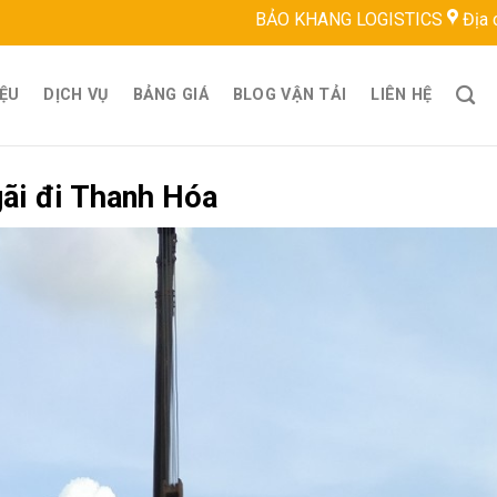
BẢO KHANG LOGISTICS
Địa chỉ: 22 ĐT743, 
IỆU
DỊCH VỤ
BẢNG GIÁ
BLOG VẬN TẢI
LIÊN HỆ
ãi đi Thanh Hóa
yển hàng từ Quảng Ngãi đi Thanh Hóa