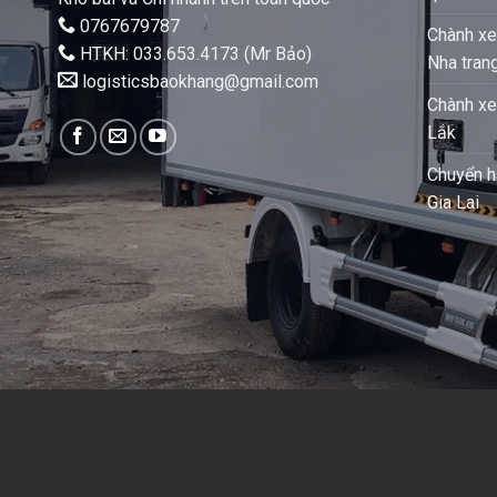
0767679787
Chành xe
HTKH: 033.653.4173 (Mr Bảo)
Nha tran
logisticsbaokhang@gmail.com
Chành xe
Lắk
Chuyển h
Gia Lai