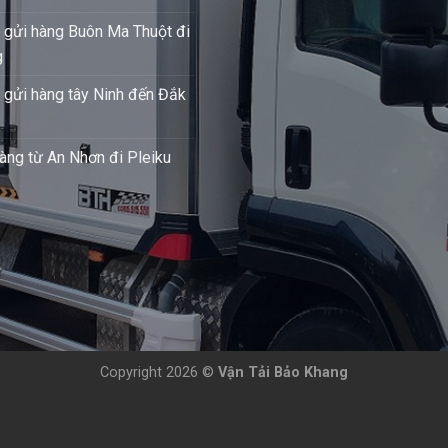
 gửi hàng Buôn Ma Thuột đi
g
 gửi hàng tây Ninh đến Đắk
àng từ An Nhơn đi Pleiku
Copyright 2026 ©
Vận Tải Bảo Khang