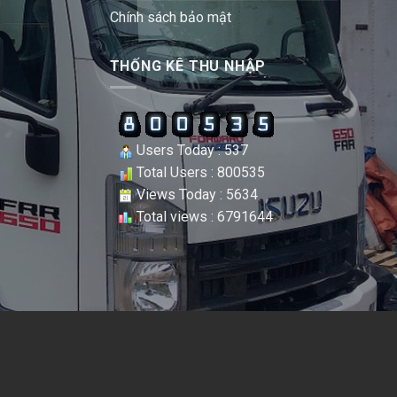
Chính sách bảo mật
THỐNG KÊ THU NHẬP
Users Today : 537
Total Users : 800535
Views Today : 5634
Total views : 6791644