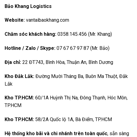
Bảo Khang Logistics
Website:
vantaibaokhang.com
Chăm sóc khách hàng:
0358.145.456 (Mr. Khang)
Hotline / Zalo / Skype:
07 67 67 97 87 (Mr. Bảo)
Địa chỉ:
22 ĐT743, Bình Hòa, Thuận An, Bình Dương
Kho Đắk Lắk:
Đường Mười Tháng Ba, Buôn Ma Thuột, Đắk
Lắk
Kho TP.HCM:
60/1A Huỳnh Thị Na, Đông Thạnh, Hóc Môn,
TP.HCM
Kho TP.HCM:
58/2A Quốc lộ 1A, Bà Điểm, TP.HCM
Hệ thống kho bãi và chi nhánh trên toàn quốc
, sẵn sàng