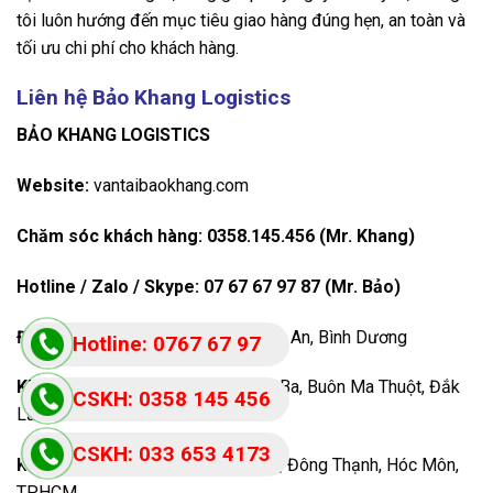
tôi luôn hướng đến mục tiêu giao hàng đúng hẹn, an toàn và
tối ưu chi phí cho khách hàng.
Liên hệ Bảo Khang Logistics
BẢO KHANG LOGISTICS
Website:
vantaibaokhang.com
Chăm sóc khách hàng:
0358.145.456 (Mr. Khang)
Hotline / Zalo / Skype:
07 67 67 97 87 (Mr. Bảo)
Địa chỉ:
22 ĐT743, Bình Hòa, Thuận An, Bình Dương
Hotline: 0767 67 97
87
Kho Đắk Lắk:
Đường Mười Tháng Ba, Buôn Ma Thuột, Đắk
CSKH: 0358 145 456
Lắk
CSKH: 033 653 4173
Kho TP.HCM:
60/1A Huỳnh Thị Na, Đông Thạnh, Hóc Môn,
TP.HCM