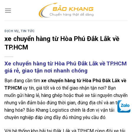
Skip
to
content
DỊCH VỤ
,
TIN TỨC
xe chuyển hàng từ Hòa Phú Đắk Lắk về
TP.HCM
Xe chuyển hàng từ Hòa Phú Đắk Lắk về TP.HCM
giá rẻ, giao tận nơi nhanh chóng
Bạn đang cần tìm
xe chuyển hàng từ Hòa Phú Đắk Lắk về
TP.HCM
uy tín, giá tốt và có thể giao nhận tận nơi? Bạn
muốn gửi hàng lẻ, hàng ghép hoặc thuê xe tải nguyên chuyến
nhưng vẫn đảm bảo đúng thời gian, đúng địa chỉ và an toàn
hàng hóa? Bảo Khang Logistics chính là đơn vị vận tải
chuyên nghiệp đáp ứng đầy đủ những yêu cầu đó.
Với hệ thống kho bãi tại Đắk Lắk và TP.HCM cùng đội xe tải