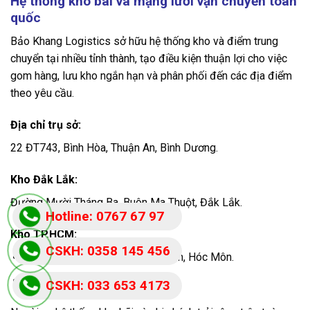
Hệ thống kho bãi và mạng lưới vận chuyển toàn
quốc
Bảo Khang Logistics sở hữu hệ thống kho và điểm trung
chuyển tại nhiều tỉnh thành, tạo điều kiện thuận lợi cho việc
gom hàng, lưu kho ngắn hạn và phân phối đến các địa điểm
theo yêu cầu.
Địa chỉ trụ sở:
22 ĐT743, Bình Hòa, Thuận An, Bình Dương.
Kho Đắk Lắk:
Đường Mười Tháng Ba, Buôn Ma Thuột, Đắk Lắk.
Hotline: 0767 67 97
Kho TP.HCM:
87
CSKH: 0358 145 456
60/1A Huỳnh Thị Na, Đông Thạnh, Hóc Môn.
58/2A Quốc lộ 1A, Bà Điểm.
CSKH: 033 653 4173