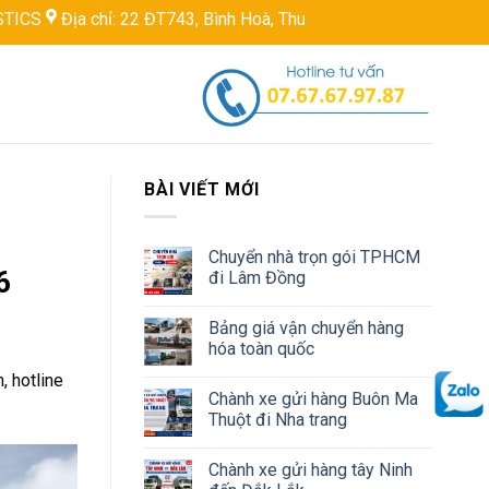
 chỉ: 22 ĐT743, Bình Hoà, Thuận An, Bình Dương, Việt Nam
Hot
BÀI VIẾT MỚI
Chuyển nhà trọn gói TPHCM
6
đi Lâm Đồng
Bảng giá vận chuyển hàng
hóa toàn quốc
, hotline
Chành xe gửi hàng Buôn Ma
Thuột đi Nha trang
Chành xe gửi hàng tây Ninh