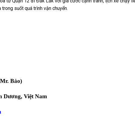
 từ Quận 12 đi Đắk Lắk với giá cước cạnh tranh, lịch xe chạy li
 trong suốt quá trình vận chuyển.
(Mr. Bảo)
h Dương, Việt Nam
n