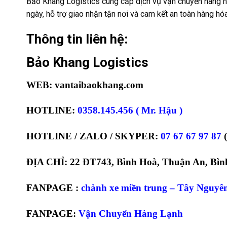
Bảo Khang Logistics cung cấp dịch vụ vận chuyển hàng hóa
ngày, hỗ trợ giao nhận tận nơi và cam kết an toàn hàng hóa
Thông tin liên hệ:
Bảo Khang Logistics
WEB: vantaibaokhang.com
HOTLINE:
0358.145.456 ( Mr. Hậu )
HOTLINE / ZALO / SKYPER:
07 67 67 97 87
ĐỊA CHỈ: 22 ĐT743, Bình Hoà, Thuận An, Bìn
FANPAGE :
chành xe miền trung – Tây Nguyê
FANPAGE:
Vận Chuyển Hàng Lạnh