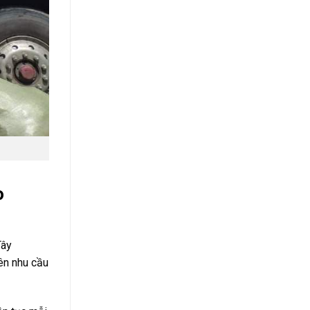
o
Tây
nên nhu cầu