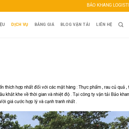
BẢO KHANG LOGISTICS
Địa chỉ: 
IỆU
DỊCH VỤ
BẢNG GIÁ
BLOG VẬN TẢI
LIÊN HỆ
thích hợp nhất đối với các mặt hàng : Thực phẩm , rau củ quả , t
ầu khắt khe về thời gian và nhiệt độ . Tại công ty vận tải Bảo kh
Với giá cước hợp lý và cạnh tranh nhất .