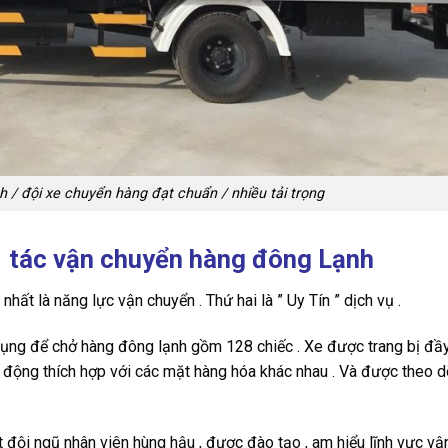
 / đội xe chuyển hàng đạt chuẩn / nhiều tải trọng
i tác vận chuyển hàng đông Lạnh
hất là năng lực vận chuyển . Thứ hai là ” Uy Tín ” dịch vụ .
ụng để chở hàng đông lạnh gồm 128 chiếc . Xe được trang bị đầ
nh động thích hợp với các mặt hàng hóa khác nhau . Và được theo dõ
 đội ngũ nhân viên hùng hậu , được đào tạo , am hiểu lĩnh vực vận