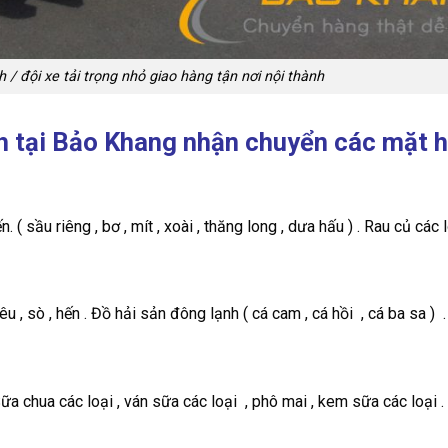
/ đội xe tải trọng nhỏ giao hàng tận nơi nội thành
nh tại Bảo Khang nhận chuyển các mặt 
 ( sầu riêng , bơ , mít , xoài , thăng long , dưa hấu ) . Rau củ các l
 , sò , hến . Đồ hải sản đông lạnh ( cá cam , cá hồi , cá ba sa ) .
 Sữa chua các loại , ván sữa các loại , phô mai , kem sữa các loại .