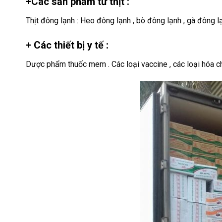
+Các sản phẩm từ thịt :
Thịt đông lạnh : Heo đông lạnh , bò đông lạnh , gà đông lạn
+ Các thiết bị y tế :
Dược phẩm thuốc mem . Các loại vaccine , các loại hóa ch