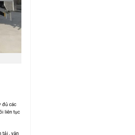
y đủ các
i liên tục
 tải , vận