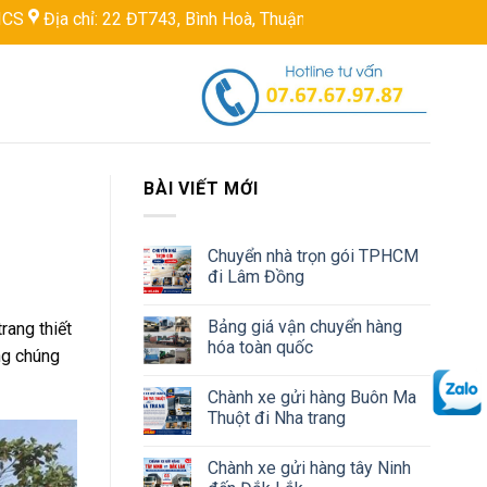
22 ĐT743, Bình Hoà, Thuận An, Bình Dương, Việt Nam
Hotline:
BÀI VIẾT MỚI
Chuyển nhà trọn gói TPHCM
đi Lâm Đồng
Bảng giá vận chuyển hàng
rang thiết
hóa toàn quốc
ang chúng
Chành xe gửi hàng Buôn Ma
Thuột đi Nha trang
Chành xe gửi hàng tây Ninh