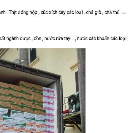
h . Thịt đóng hộp , xúc xích cây các loại . chả giò , chả thủ …
ất ngành dược , cồn , nước rữa tay , nước xác khuẩn các loại .