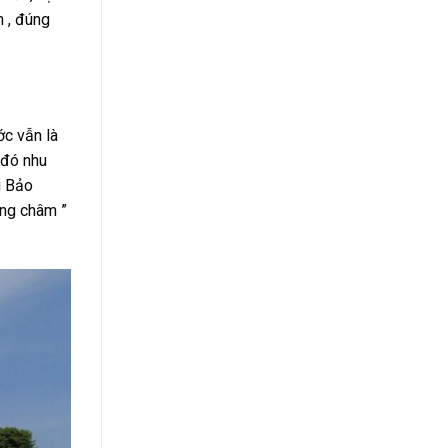
n , đúng
n
ớc vẫn là
 đó nhu
i Bảo
ơng châm ”