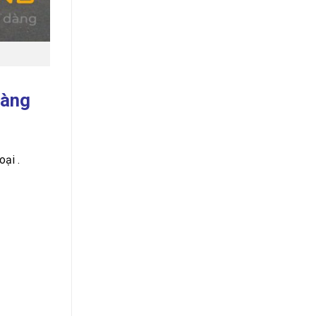
hàng
oại .