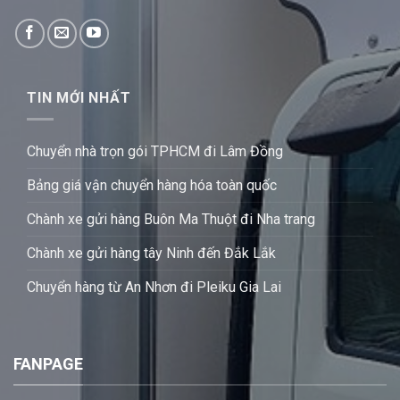
TIN MỚI NHẤT
Chuyển nhà trọn gói TPHCM đi Lâm Đồng
Bảng giá vận chuyển hàng hóa toàn quốc
Chành xe gửi hàng Buôn Ma Thuột đi Nha trang
Chành xe gửi hàng tây Ninh đến Đắk Lắk
Chuyển hàng từ An Nhơn đi Pleiku Gia Lai
FANPAGE