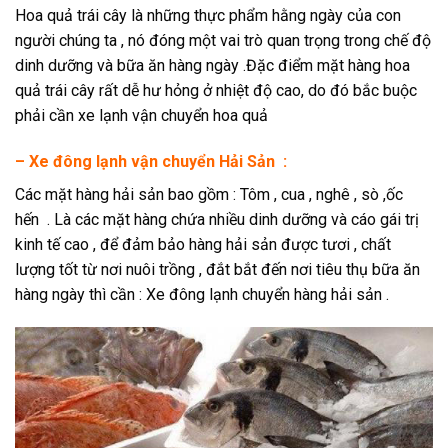
Hoa quả trái cây là những thực phẩm hằng ngày của con
người chúng ta , nó đóng một vai trò quan trọng trong chế độ
dinh dưỡng và bữa ăn hàng ngày .Đặc điểm mặt hàng hoa
quả trái cây rất dễ hư hỏng ở nhiệt độ cao, do đó bắc buộc
phải cần xe lạnh vận chuyển hoa quả
– Xe đông lạnh vận chuyển Hải Sản :
Các mặt hàng hải sản bao gồm : Tôm , cua , nghê , sò ,ốc
hến . Là các mặt hàng chứa nhiều dinh dưỡng và cáo gái trị
kinh tế cao , để đảm bảo hàng hải sản được tươi , chất
lượng tốt từ nơi nuôi trồng , đắt bắt đến nơi tiêu thụ bữa ăn
hàng ngày thì cần : Xe đông lạnh chuyển hàng hải sản .