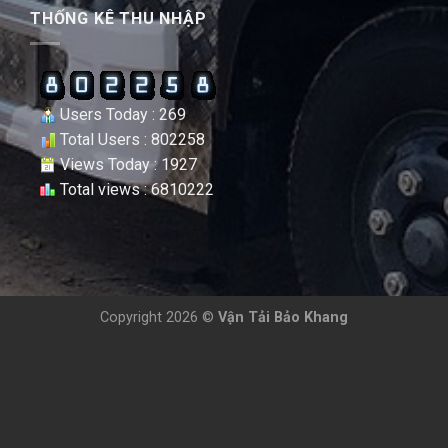
THỐNG KÊ THU NHẬP
Users Today : 269
Total Users : 802258
Views Today : 1927
Total views : 6810222
Copyright 2026 ©
Vận Tải Bảo Khang