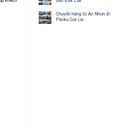
iúp khách
đến Đắk Lắk
Chuyển hàng từ An Nhơn đi
Pleiku Gia Lai