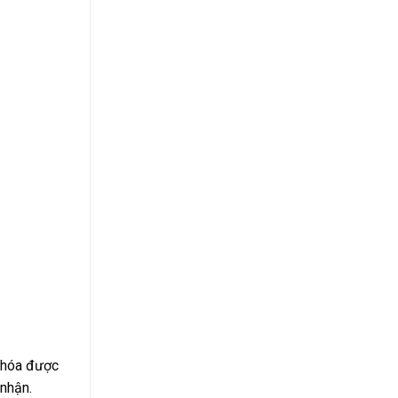
g hóa được
 nhận.