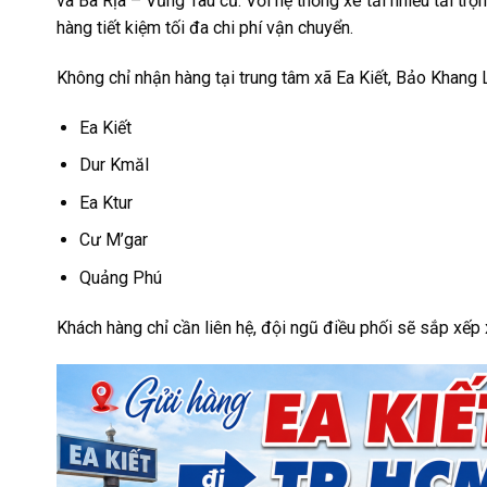
và Bà Rịa – Vũng Tàu cũ. Với hệ thống xe tải nhiều tải trọng
hàng tiết kiệm tối đa chi phí vận chuyển.
Không chỉ nhận hàng tại trung tâm xã Ea Kiết, Bảo Khang L
Ea Kiết
Dur Kmăl
Ea Ktur
Cư M’gar
Quảng Phú
Khách hàng chỉ cần liên hệ, đội ngũ điều phối sẽ sắp xếp