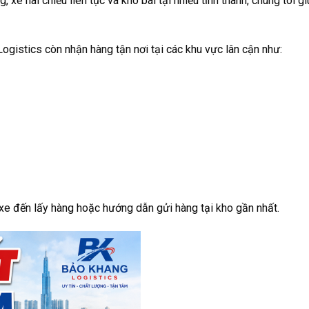
, xe hai chiều liên tục và kho bãi tại nhiều tỉnh thành, chúng tôi g
ogistics còn nhận hàng tận nơi tại các khu vực lân cận như:
 xe đến lấy hàng hoặc hướng dẫn gửi hàng tại kho gần nhất.