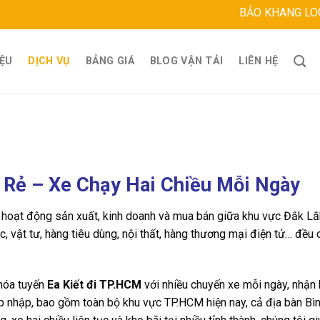
BẢO KHANG LOGISTICS
IỆU
DỊCH VỤ
BẢNG GIÁ
BLOG VẬN TẢI
LIÊN HỆ
 Rẻ – Xe Chạy Hai Chiều Mỗi Ngày
 hoạt động sản xuất, kinh doanh và mua bán giữa khu vực Đắk Lắ
 vật tư, hàng tiêu dùng, nội thất, hàng thương mại điện tử… đều
hóa tuyến
Ea Kiết đi TP.HCM
với nhiều chuyến xe mỗi ngày, nhận 
áp nhập, bao gồm toàn bộ khu vực TP.HCM hiện nay, cả địa bàn B