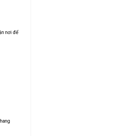
ận nơi để
Khang