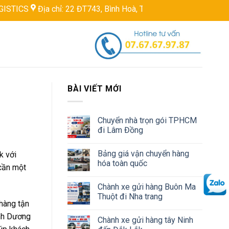
Địa chỉ: 22 ĐT743, Bình Hoà, Thuận An, Bình Dương, Việt Nam
BÀI VIẾT MỚI
Chuyển nhà trọn gói TPHCM
đi Lâm Đồng
Bảng giá vận chuyển hàng
k với
hóa toàn quốc
 cần một
Chành xe gửi hàng Buôn Ma
Thuột đi Nha trang
hàng tận
ình Dương
Chành xe gửi hàng tây Ninh