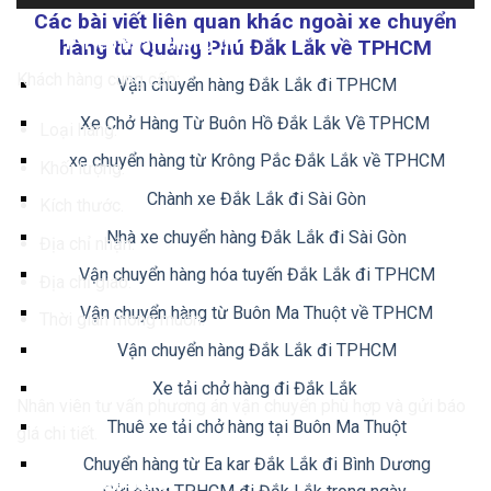
Các bài viết liên quan khác ngoài xe chuyển
Bước 1: Tiếp nhận thông tin
hàng từ Quảng Phú Đắk Lắk về TPHCM
Khách hàng cung cấp:
Vận chuyển hàng Đắk Lắk đi TPHCM
Xe Chở Hàng Từ Buôn Hồ Đắk Lắk Về TPHCM
Loại hàng.
xe chuyển hàng từ Krông Pắc Đắk Lắk về TPHCM
Khối lượng.
Chành xe Đắk Lắk đi Sài Gòn
Kích thước.
Nhà xe chuyển hàng Đắk Lắk đi Sài Gòn
Địa chỉ nhận.
Vận chuyển hàng hóa tuyến Đắk Lắk đi TPHCM
Địa chỉ giao.
Vận chuyển hàng từ Buôn Ma Thuột về TPHCM
Thời gian mong muốn.
Vận chuyển hàng Đắk Lắk đi TPHCM
Bước 2: Báo giá
Xe tải chở hàng đi Đắk Lắk
Nhân viên tư vấn phương án vận chuyển phù hợp và gửi báo
Thuê xe tải chở hàng tại Buôn Ma Thuột
giá chi tiết.
Chuyển hàng từ Ea kar Đắk Lắk đi Bình Dương
Bước 3: Nhận hàng