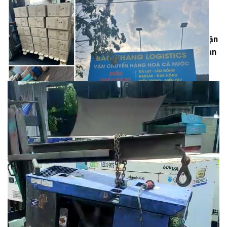
58/2A Quốc lộ 1A, Bà Điểm.
Bảo Khang Logistics – Xe chạy hai chiều mỗi ngày, nhận
ghép hàng giá rẻ, giao tận nơi toàn TP.HCM, cam kết an
toàn – đúng hẹn – chi phí tối ưu.
Trình
chơi
Video
xe chuyển hàng từ Quảng Phú Đắk Lắk về TPHCM
Tuyến đường vận chuyển Quảng Phú Đắk Lắk đi
TP.HCM
Để đảm bảo hàng hóa đến nơi nhanh chóng, đội xe của Bảo
Khang Logistics khai thác tuyến vận chuyển ổn định mỗi