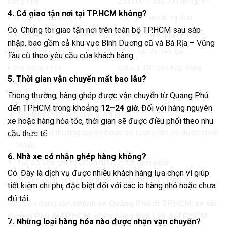
Hàng nhẹ
200.000 – 350.000 đồng/m³
4. Có giao tận nơi tại TP.HCM không?
Hàng ghép số lượng ít
Báo giá theo từng đơn
Có. Chúng tôi giao tận nơi trên toàn bộ TP.HCM sau sáp
Bao xe tải
Báo giá theo quãng đường
nhập, bao gồm cả khu vực Bình Dương cũ và Bà Rịa – Vũng
Máy móc, thiết bị
Khảo sát và báo giá
Tàu cũ theo yêu cầu của khách hàng.
Hàng công trình
Giá ưu đãi theo hợp đồng
5. Thời gian vận chuyển mất bao lâu?
Lưu ý:
Thông thường, hàng ghép được vận chuyển từ Quảng Phú
đến TP.HCM trong khoảng
12–24 giờ
. Đối với hàng nguyên
Giá trên chỉ mang tính tham khảo.
xe hoặc hàng hỏa tốc, thời gian sẽ được điều phối theo nhu
Khách gửi thường xuyên hoặc số lượng lớn sẽ được chiết
cầu thực tế.
khấu.
6. Nhà xe có nhận ghép hàng không?
Hỗ trợ báo giá miễn phí trong thời gian ngắn.
Có. Đây là dịch vụ được nhiều khách hàng lựa chọn vì giúp
Không phát sinh chi phí ngoài báo giá đã thống nhất.
tiết kiệm chi phí, đặc biệt đối với các lô hàng nhỏ hoặc chưa
đủ tải.
Nếu bạn đang cần
chành xe Quảng Phú đi TP.HCM
,
xe tải
Quảng Phú đi TP.HCM
,
ghép hàng Đắk Lắk đi TP.HCM
7. Những loại hàng hóa nào được nhận vận chuyển?