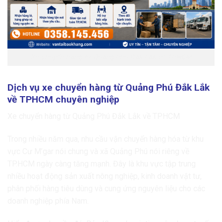
Xe chuyển hàng từ Quảng Phú Đắk Lắk về TPHCM
Dịch vụ xe chuyển hàng từ Quảng Phú Đắk Lắk
về TPHCM chuyên nghiệp
Xe chuyển hàng từ Quảng Phú Đắk Lắk về TPHCM
Trong nhiều năm qua, nhu cầu vận chuyển hàng hóa từ khu
vực Cư M’gar nói chung và xã Quảng Phú nói riêng về
TP.HCM ngày càng tăng mạnh. Đây là khu vực tập trung
nhiều hoạt động sản xuất nông nghiệp, kinh doanh vật tư,
phân phối hàng tiêu dùng và cung ứng nguyên liệu cho các
doanh nghiệp phía Nam.