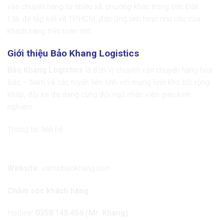
vận chuyển hàng từ nhiều xã, phường khác trong tỉnh Đắk
Lắk để tập kết về TP.HCM, đáp ứng linh hoạt nhu cầu của
khách hàng trên toàn tỉnh.
Giới thiệu Bảo Khang Logistics
Bảo Khang Logistics
là đơn vị chuyên vận chuyển hàng hóa
Bắc – Nam và các tuyến liên tỉnh với mạng lưới kho bãi rộng
khắp, đội xe đa dạng cùng đội ngũ nhân viên giàu kinh
nghiệm.
Thông tin liên hệ:
Bảo Khang Logistics
Website:
vantaibaokhang.com
Chăm sóc khách hàng
Hotline:
0358.145.456 (Mr. Khang)