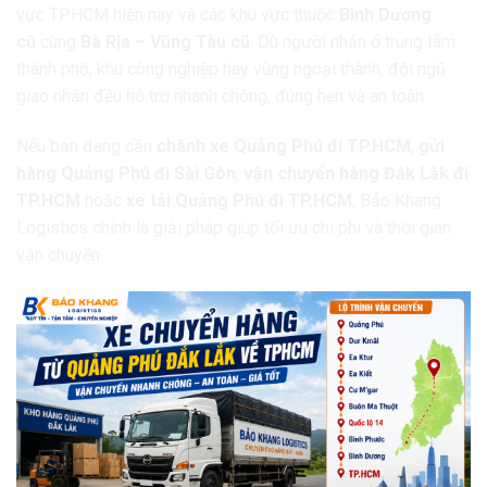
vực TP.HCM hiện nay và các khu vực thuộc
Bình Dương
cũ
cùng
Bà Rịa – Vũng Tàu cũ
. Dù người nhận ở trung tâm
thành phố, khu công nghiệp hay vùng ngoại thành, đội ngũ
giao nhận đều hỗ trợ nhanh chóng, đúng hẹn và an toàn.
Nếu bạn đang cần
chành xe Quảng Phú đi TP.HCM
,
gửi
hàng Quảng Phú đi Sài Gòn
,
vận chuyển hàng Đắk Lắk đi
TP.HCM
hoặc
xe tải Quảng Phú đi TP.HCM
, Bảo Khang
Logistics chính là giải pháp giúp tối ưu chi phí và thời gian
vận chuyển.