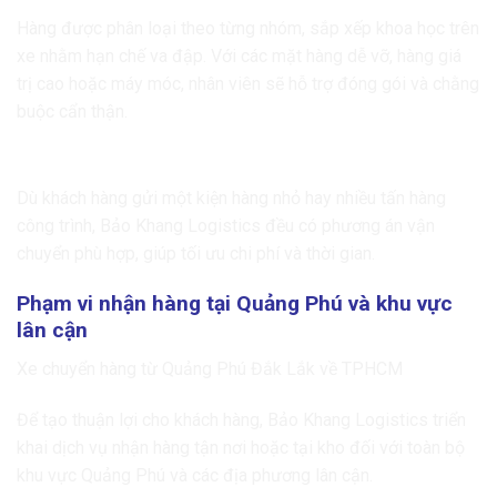
Hàng được phân loại theo từng nhóm, sắp xếp khoa học trên
xe nhằm hạn chế va đập. Với các mặt hàng dễ vỡ, hàng giá
trị cao hoặc máy móc, nhân viên sẽ hỗ trợ đóng gói và chằng
buộc cẩn thận.
Phục vụ doanh nghiệp và cá nhân
Dù khách hàng gửi một kiện hàng nhỏ hay nhiều tấn hàng
công trình, Bảo Khang Logistics đều có phương án vận
chuyển phù hợp, giúp tối ưu chi phí và thời gian.
Phạm vi nhận hàng tại Quảng Phú và khu vực
lân cận
Xe chuyển hàng từ Quảng Phú Đắk Lắk về TPHCM
Để tạo thuận lợi cho khách hàng, Bảo Khang Logistics triển
khai dịch vụ nhận hàng tận nơi hoặc tại kho đối với toàn bộ
khu vực Quảng Phú và các địa phương lân cận.