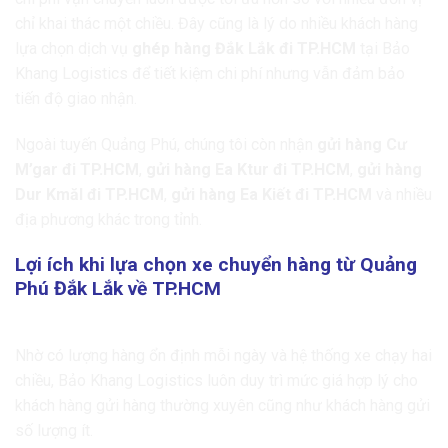
chỉ khai thác một chiều. Đây cũng là lý do nhiều khách hàng
lựa chọn dịch vụ
ghép hàng Đắk Lắk đi TP.HCM
tại Bảo
Khang Logistics để tiết kiệm chi phí nhưng vẫn đảm bảo
tiến độ giao nhận.
Ngoài tuyến Quảng Phú, chúng tôi còn nhận
gửi hàng Cư
M’gar đi TP.HCM
,
gửi hàng Ea Ktur đi TP.HCM
,
gửi hàng
Dur Kmăl đi TP.HCM
,
gửi hàng Ea Kiết đi TP.HCM
và nhiều
địa phương khác trong tỉnh.
Lợi ích khi lựa chọn xe chuyển hàng từ Quảng
Phú Đắk Lắk về TP.HCM
Giá cước cạnh tranh
Nhờ có lượng hàng ổn định mỗi ngày và hệ thống xe chạy hai
chiều, Bảo Khang Logistics luôn duy trì mức giá hợp lý cho
khách hàng gửi hàng thường xuyên cũng như khách hàng gửi
số lượng ít.