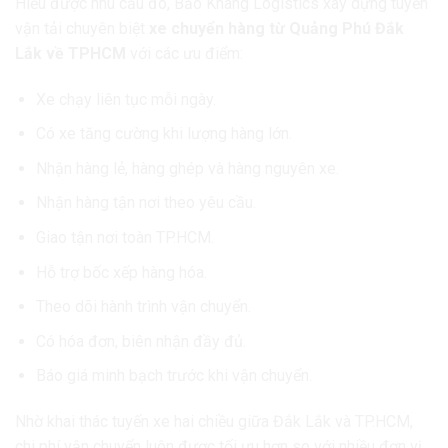
Hiểu được nhu cầu đó, Bảo Khang Logistics xây dựng tuyến
vận tải chuyên biệt
xe chuyển hàng từ Quảng Phú Đắk
Lắk về TPHCM
với các ưu điểm:
Xe chạy liên tục mỗi ngày.
Có xe tăng cường khi lượng hàng lớn.
Nhận hàng lẻ, hàng ghép và hàng nguyên xe.
Nhận hàng tận nơi theo yêu cầu.
Giao tận nơi toàn TP.HCM.
Hỗ trợ bốc xếp hàng hóa.
Theo dõi hành trình vận chuyển.
Có hóa đơn, biên nhận đầy đủ.
Báo giá minh bạch trước khi vận chuyển.
Nhờ khai thác tuyến xe hai chiều giữa Đắk Lắk và TP.HCM,
chi phí vận chuyển luôn được tối ưu hơn so với nhiều đơn vị