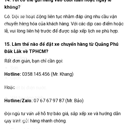
Motor.
không?
Máy phát điện.
Có. Đội xe hoạt động liên tục nhằm đáp ứng nhu cầu vận
chuyển hàng hóa của khách hàng. Với các dịp cao điểm hoặc
Linh kiện.
lễ, vui lòng liên hệ trước để được sắp xếp lịch xe phù hợp.
Hàng xây dựng
15. Làm thế nào để đặt xe chuyển hàng từ Quảng Phú
Sắt thép.
Đắk Lắk về TPHCM?
Xi măng.
Rất đơn giản, bạn chỉ cần gọi:
Sơn.
Hotline:
0358.145.456 (Mr. Khang)
Gạch.
Hoặc
Thiết bị điện nước.
Vật tư công trình.
Hotline/Zalo:
07 67 67 97 87 (Mr. Bảo)
Hàng tiêu dùng
Đội ngũ tư vấn sẽ hỗ trợ báo giá, sắp xếp xe và hướng dẫn
Mỹ phẩm.
quy trình gửi hàng nhanh chóng.