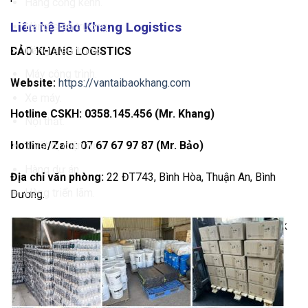
Hàng cồng kềnh.
Liên hệ Bảo Khang Logistics
Hàng siêu trường.
Hàng siêu trọng.
BẢO KHANG LOGISTICS
Máy công trình.
Website:
https://vantaibaokhang.com
Xe máy.
Hotline CSKH:
0358.145.456 (Mr. Khang)
Nội thất.
Thiết bị điện tử.
Hotline/Zalo:
07 67 67 97 87 (Mr. Bảo)
Hàng dự án.
Địa chỉ văn phòng:
22 ĐT743, Bình Hòa, Thuận An, Bình
Hàng triển lãm.
Dương.
Kho Đắk Lắk:
Đường Mười Tháng Ba, Buôn Ma Thuột, Đắk
Lắk.
Kho TP.HCM:
60/1A Huỳnh Thị Na, Đông Thạnh, Hóc Môn.