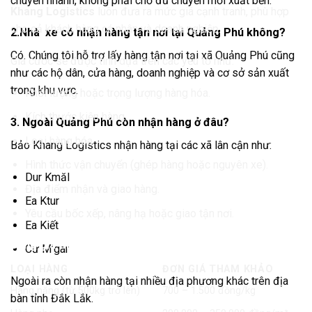
chuyển nhanh, không phải chờ đủ chuyến mới xuất bến.
Khang Logistics
luôn đưa ra mức giá cạnh tranh, phù hợp
cho cả khách hàng cá nhân và doanh nghiệp.
2.Nhà xe có nhận hàng tận nơi tại Quảng Phú không?
Có. Chúng tôi hỗ trợ lấy hàng tận nơi tại xã Quảng Phú cũng
Giá cước sẽ được tính dựa trên các yếu tố như:
như các hộ dân, cửa hàng, doanh nghiệp và cơ sở sản xuất
trong khu vực.
Khối lượng hoặc trọng lượng hàng hóa.
Kích thước kiện hàng.
3. Ngoài Quảng Phú còn nhận hàng ở đâu?
Loại hàng hóa.
Bảo Khang Logistics nhận hàng tại các xã lân cận như:
Hình thức vận chuyển (ghép hàng hoặc nguyên xe).
Dur Kmăl
Địa điểm nhận và giao hàng.
Ea Ktur
Yêu cầu bốc xếp, nâng hạ hoặc giao tận nơi.
Ea Kiết
Bảng giá tham khảo
Cư M’gar
LOẠI HÀNG
ĐƠN GIÁ THAM KHẢO
Ngoài ra còn nhận hàng tại nhiều địa phương khác trên địa
Hàng nặng (từ 500kg trở lên)
700 – 1.500 đồng/kg
bàn tỉnh Đắk Lắk.