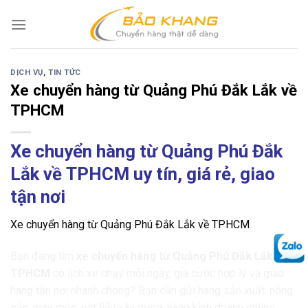
Skip
to
content
DỊCH VỤ
,
TIN TỨC
Xe chuyển hàng từ Quảng Phú Đắk Lắk về
TPHCM
Xe chuyển hàng từ Quảng Phú Đắk
Lắk về TPHCM uy tín, giá rẻ, giao
tận nơi
Xe chuyển hàng từ Quảng Phú Đắk Lắk về TPHCM
Bạn đang tìm
xe chuyển hàng từ Quảng Phú Đắk Lắk về
TPHCM
có lịch xe chạy mỗi ngày, giá cước hợp lý và giao
hàng tận nơi nhanh chóng? Bạn cần gửi hàng sản xuất, nông
sản, máy móc, vật liệu xây dựng, hàng kinh doanh online