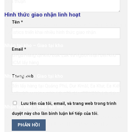
thỏa thuận.
Hình thức giao nhận linh hoạt
Tên
*
Nhằm đáp ứng đa dạng nhu cầu của khách hàng, Bảo Khang
Logistics triển khai nhiều hình thức giao nhận.
Nhận tại kho – Giao tại kho
Email
*
Khách gửi hàng tại kho Đắk Lắk và người nhận đến kho
TP.HCM lấy hàng.
Nhận tận nơi – Giao tại kho
Trang web
Xe đến lấy hàng tại Quảng Phú, Dur Kmăl, Ea Ktur, Ea Kiết
hoặc Cư M’gar và người nhận đến kho TP.HCM nhận hàng.
Lưu tên của tôi, email, và trang web trong trình
Nhận tại kho – Giao tận nơi
duyệt này cho lần bình luận kế tiếp của tôi.
Khách gửi hàng tại kho Đắk Lắk, Bảo Khang Logistics giao
tận nơi tại tất cả địa chỉ thuộc TP.HCM sau sáp nhập.