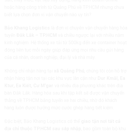
hoặc hàng công trình từ Quảng Phú về TP.HCM nhưng chưa
biết lựa chọn đơn vị vận chuyển nào uy tín?
Bảo Khang Logistics
là đơn vị chuyên vận chuyển hàng hóa
tuyến
Đắk Lắk – TP.HCM
và chiều ngược lại với nhiều năm
kinh nghiệm. Hệ thống xe tải từ 500kg đến xe container hoạt
động liên tục mỗi ngày giúp đáp ứng mọi nhu cầu gửi hàng
của cá nhân, doanh nghiệp, đại lý và nhà máy.
Không chỉ nhận hàng tại
xã Quảng Phú
, chúng tôi còn hỗ trợ
nhận hàng tận nơi tại các khu vực lân cận như
Dur Kmăl, Ea
Ktur, Ea Kiết, Cư M’gar
và nhiều địa phương khác trên địa
bàn Đắk Lắk. Hàng hóa sau khi tập kết sẽ được vận chuyển
thẳng về TP.HCM bằng tuyến xe hai chiều, nhờ đó khách
hàng luôn được hưởng mức cước ghép hàng tiết kiệm.
Đặc biệt, Bảo Khang Logistics có thể
giao tận nơi tất cả
địa chỉ thuộc TP.HCM sau sáp nhập
, bao gồm toàn bộ khu