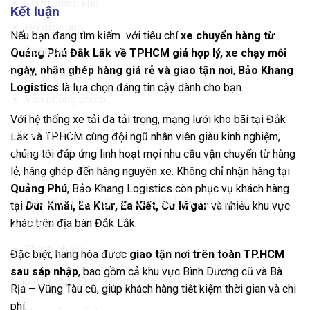
Thực phẩm khô.
Kết luận
Đồ gia dụng.
Nếu bạn đang tìm kiếm với tiêu chí
xe chuyển hàng từ
Quần áo.
Quảng Phú Đắk Lắk về TPHCM
giá hợp lý, xe chạy mỗi
ngày, nhận ghép hàng giá rẻ và giao tận nơi
,
Bảo Khang
Hàng siêu thị.
Logistics
là lựa chọn đáng tin cậy dành cho bạn.
Văn phòng phẩm.
Với hệ thống xe tải đa tải trọng, mạng lưới kho bãi tại Đắk
Hàng sản xuất
Lắk và TP.HCM cùng đội ngũ nhân viên giàu kinh nghiệm,
Bao bì.
chúng tôi đáp ứng linh hoạt mọi nhu cầu vận chuyển từ hàng
lẻ, hàng ghép đến hàng nguyên xe. Không chỉ nhận hàng tại
Nguyên liệu.
Quảng Phú
, Bảo Khang Logistics còn phục vụ khách hàng
Hóa chất công nghiệp (đủ điều kiện vận chuyển).
tại
Dur Kmăl, Ea Ktur, Ea Kiết, Cư M’gar
và nhiều khu vực
khác trên địa bàn Đắk Lắk.
Pallet.
Thành phẩm.
Đặc biệt, hàng hóa được
giao tận nơi trên toàn TP.HCM
sau sáp nhập
, bao gồm cả khu vực Bình Dương cũ và Bà
Ngoài ra, Bảo Khang Logistics còn nhận:
Rịa – Vũng Tàu cũ, giúp khách hàng tiết kiệm thời gian và chi
phí.