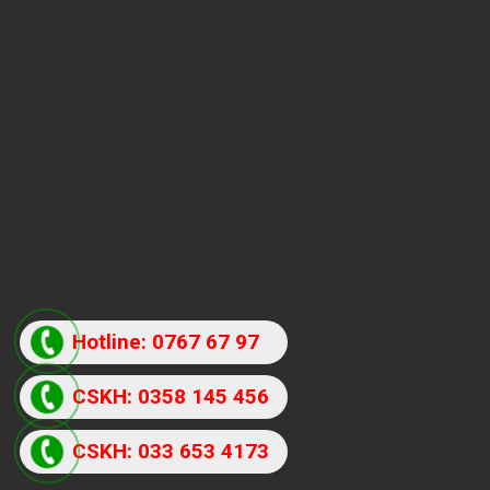
Hotline: 0767 67 97
87
CSKH: 0358 145 456
CSKH: 033 653 4173