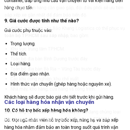
container, đáp ứng nhu cầu vận chuyển từ vài kiện hàng đến
hàng chục tấn.
Đối với các đơn hàng cần giao gấp, đội điều phối sẽ ưu tiên
sắp xếp xe gần nhất để đảm bảo tiến độ.
9. Giá cước được tính như thế nào?
Hệ thống giao hàng của Bảo Khang Logistics có thể phục vụ
Giá cước phụ thuộc vào:
toàn bộ TP.HCM sau sáp nhập
, bao gồm:
Trọng lượng.
Khu vực trung tâm TP.HCM.
Thể tích.
Toàn bộ địa bàn Bình Dương trước đây.
Loại hàng.
Toàn bộ địa bàn Bà Rịa – Vũng Tàu trước đây.
Địa điểm giao nhận.
Các khu công nghiệp, khu chế xuất.
Hình thức vận chuyển (ghép hàng hoặc nguyên xe).
Nhà máy, kho hàng, cửa hàng và công trình.
Khách hàng sẽ được báo giá chi tiết trước khi gửi hàng.
Các loại hàng hóa nhận vận chuyển
10. Có hỗ trợ bốc xếp hàng hóa không?
Bảo Khang Logistics nhận vận chuyển đa dạng chủng loại
hàng hóa từ Quảng Phú và các xã lân cận về TP.HCM.
Có. Đội ngũ nhân viên hỗ trợ bốc xếp, nâng hạ và sắp xếp
hàng hóa nhằm đảm bảo an toàn trong suốt quá trình vận