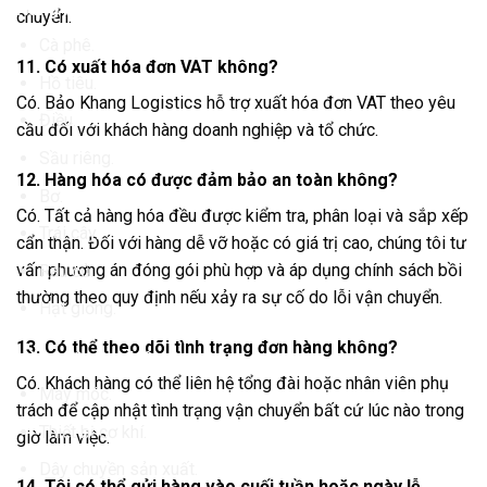
Hàng nông sản
chuyển.
Cà phê.
11. Có xuất hóa đơn VAT không?
Hồ tiêu.
Có. Bảo Khang Logistics hỗ trợ xuất hóa đơn VAT theo yêu
Điều.
cầu đối với khách hàng doanh nghiệp và tổ chức.
Sầu riêng.
12. Hàng hóa có được đảm bảo an toàn không?
Bơ.
Có. Tất cả hàng hóa đều được kiểm tra, phân loại và sắp xếp
Trái cây.
cẩn thận. Đối với hàng dễ vỡ hoặc có giá trị cao, chúng tôi tư
vấn phương án đóng gói phù hợp và áp dụng chính sách bồi
Rau củ.
thường theo quy định nếu xảy ra sự cố do lỗi vận chuyển.
Hạt giống.
13. Có thể theo dõi tình trạng đơn hàng không?
Hàng công nghiệp
Có. Khách hàng có thể liên hệ tổng đài hoặc nhân viên phụ
Máy móc.
trách để cập nhật tình trạng vận chuyển bất cứ lúc nào trong
Thiết bị cơ khí.
giờ làm việc.
Dây chuyền sản xuất.
14. Tôi có thể gửi hàng vào cuối tuần hoặc ngày lễ