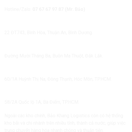
Hotline/Zalo:
07 67 67 97 87 (Mr. Bảo)
Địa chỉ văn phòng
22 ĐT743, Bình Hòa, Thuận An, Bình Dương.
Kho Đắk Lắk
Đường Mười Tháng Ba, Buôn Ma Thuột, Đắk Lắk.
Kho TP.HCM
60/1A Huỳnh Thị Na, Đông Thạnh, Hóc Môn, TP.HCM.
Kho TP.HCM
58/2A Quốc lộ 1A, Bà Điểm, TP.HCM.
Ngoài các kho chính, Bảo Khang Logistics còn có hệ thống
kho bãi và chi nhánh trên nhiều tỉnh, thành cả nước, giúp việc
trung chuyển hàng hóa nhanh chóng và thuận tiện.