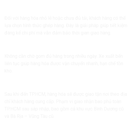
Nhận ghép hàng giá rẻ
Đối với hàng hóa nhỏ lẻ hoặc chưa đủ tải, khách hàng có thể
lựa chọn hình thức ghép hàng. Đây là giải pháp giúp tiết kiệm
đáng kể chi phí mà vẫn đảm bảo thời gian giao hàng.
Xe chạy mỗi ngày
Không cần chờ gom đủ hàng trong nhiều ngày. Xe xuất bến
liên tục giúp hàng hóa được vận chuyển nhanh, hạn chế tồn
kho.
Giao tận nơi theo yêu cầu
Sau khi đến TP.HCM, hàng hóa sẽ được giao tận nơi theo địa
chỉ khách hàng cung cấp. Phạm vi giao nhận bao phủ toàn
TP.HCM sau sáp nhập, bao gồm cả khu vực Bình Dương cũ
và Bà Rịa – Vũng Tàu cũ.
Đảm bảo an toàn hàng hóa