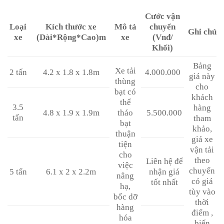
Cước vận
Loại
Kích thước xe
Mô tả
chuyển
Ghi chú
xe
(Dài*Rộng*Cao)m
xe
(Vnđ/
Khối)
Bảng
Xe tải
2 tấn
4.2 x 1.8 x 1.8m
4.000.000
giá này
thùng
cho
bạt có
khách
thể
3.5
hàng
4.8 x 1.9 x 1.9m
tháo
5.500.000
tấn
tham
bạt
khảo,
thuận
giá xe
tiện
vận tải
cho
theo
Liên hệ để
việc
chuyến
5 tấn
6.1 x 2 x 2.2m
nhận giá
nâng
có giá
tốt nhất
hạ,
tùy vào
bốc dỡ
thời
hàng
điểm ,
hóa
biến