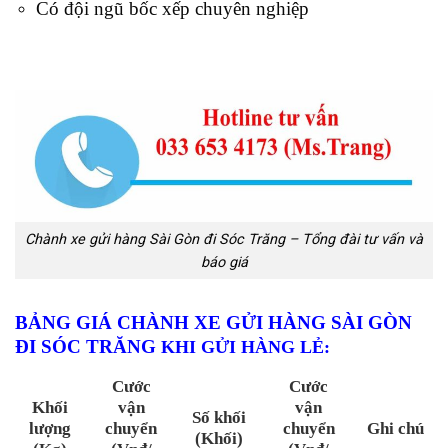
Có đội ngũ bốc xếp chuyên nghiệp
Chành xe gửi hàng Sài Gòn đi Sóc Trăng – Tổng đài tư vấn và
báo giá
BẢNG GIÁ CHÀNH XE GỬI HÀNG SÀI GÒN
ĐI SÓC TRĂNG
KHI GỬI HÀNG LẺ
:
Cước
Cước
Khối
vận
vận
Số khối
lượng
chuyển
chuyển
Ghi chú
(Khối)