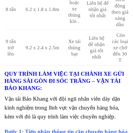
hoặc
Liên hệ để
động
xe
8 tấn
6.2 x 1.8 x 1.8m
nhận giá
theo giá
thùng
tốt nhất
xăng
kín .
dầu
Còn
Liên hệ
9 tấn
Xe tải
các loại
để nhận
trở
9.2 x 2.4 x 2.5m
thùng
xe chở
giá tốt
lên
bạt
đến 30
nhất
T
QUY TRÌNH LÀM VIỆC TẠI CHÀNH XE GỬI
HÀNG SÀI GÒN ĐI SÓC TRĂNG – VẬN TẢI
BẢO KHANG:
Vận tải Bảo Khang với đội ngũ nhân viên dày dặn
kinh nghiệm trong lĩnh vực vận chuyển hàng hóa,
kèm với đó là quy trình làm việc chuyên nghiệp.
Bước 1: Tiếp nhận thông tin cần chuyển hàng hóa