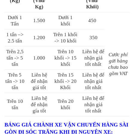
(Kg)
(Vnđ/
(Vnđ/
Kg)
Khối)
Dưới 1
Dưới 1
1.500
450
Tấn
khối
1 tấn –>
Trên 1 khối
1.200
350
2.5 tấn
-> 10 khối
Trên 2,5
Trên 10
Liên hệ để
Cước phí
tấn -> 5
1.000
khối -> 15
nhận giá
gửi hàng
tấn
khối
tốt nhất
chưa bao
gồm VAT
Trên 5
Liên hệ
Trên 15
Liên hệ để
tấn -> 10
để nhận
khối -> 20
nhận giá
tấn
giá tốt
Khối
tốt nhất
Liên hệ
Liên hệ để
Trên 10
Trên 20
để nhận
nhận giá
tấn
khối
gía tốt
tốt nhất
BẢNG GIÁ CHÀNH XE VẬN CHUYỂN HÀNG SÀI
GÒN ĐI SÓC TRĂNG KHI ĐI NGUYÊN XE
: