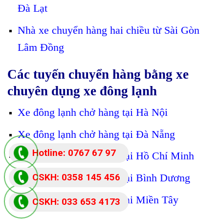
Đà Lạt
Nhà xe chuyển hàng hai chiều từ Sài Gòn
Lâm Đồng
Các tuyến chuyển hàng bằng xe
chuyên dụng xe đông lạnh
Xe đông lạnh chở hàng tại Hà Nội
Xe đông lạnh chở hàng tại Đà Nẵng
Hotline: 0767 67 97
Xe đông lạnh chở hàng tại Hồ Chí Minh
87
CSKH: 0358 145 456
Xe đông lạnh chở hàng tại Bình Dương
Xe đông lạnh chở hàng tại Miền Tây
CSKH: 033 653 4173