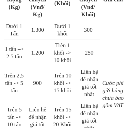
(Khối)
(Kg)
(Vnđ/
(Vnđ/
Kg)
Khối)
Dưới 1
Dưới 1
1.300
300
Tấn
khối
Trên 1
1 tấn –>
1.200
khối ->
250
2.5 tấn
10 khối
Liên hệ
Trên 2,5
Trên 10
để nhận
tấn -> 5
900
khối ->
Cước phí
giá tốt
tấn
15 khối
gửi hàng
nhất
chưa bao
gồm VAT
Liên hệ
Trên 5
Liên hệ
Trên 15
để nhận
tấn ->
để nhận
khối ->
giá tốt
10 tấn
giá tốt
20 Khối
nhất