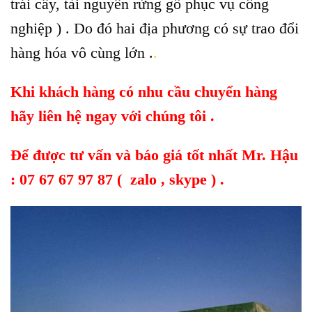
trái cây, tài nguyên rừng gỗ phục vụ công
nghiệp ) . Do đó hai địa phương có sự trao đổi
hàng hóa vô cùng lớn .
.
Khi khách hàng có nhu cầu chuyển hàng
hãy liên hệ ngay với chúng tôi .
Để được tư vấn và báo giá tốt nhất Mr. Hậu
:
07 67 67 97 87
( zalo , skype ) .