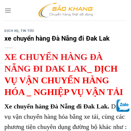
Skip
to
content
DỊCH VỤ
,
TIN TỨC
xe chuyển hàng Đà Nẵng đi Đak Lak
XE CHUYỂN HÀNG ĐÀ
NẴNG ĐI DAK LAK
_ DỊCH
VỤ VẬN CHUYỂN HÀNG
HÓA _ NGHIỆP VỤ VẬN TẢI
Xe chuyển hàng Đà Nẵng đi Đak Lak.
Dịch
vụ vận chuyển hàng hóa bằng xe tải, cùng các
phương tiện chuyên dụng đường bộ khác như :