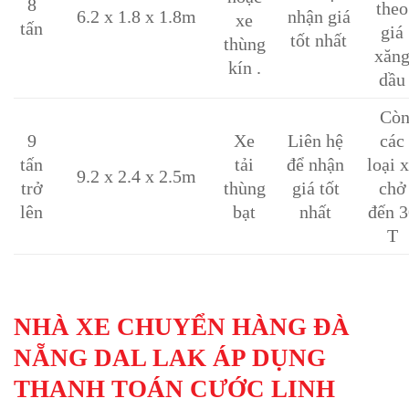
8
theo
6.2 x 1.8 x 1.8m
nhận giá
xe
tấn
giá
tốt nhất
thùng
xăn
kín .
dầu
Cò
9
Xe
Liên hệ
các
tấn
tải
để nhận
loại 
9.2 x 2.4 x 2.5m
trở
thùng
giá tốt
chở
lên
bạt
nhất
đến 3
T
NHÀ XE CHUYỂN HÀNG ĐÀ
NẴNG DAL LAK ÁP DỤNG
THANH TOÁN CƯỚC LINH