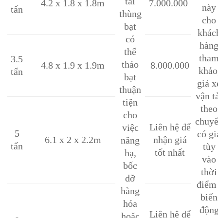
tải
4.2 x 1.8 x 1.8m
7.000.000
này
tấn
thùng
cho
bạt
khác
có
hàn
thể
tha
3.5
tháo
4.8 x 1.9 x 1.9m
8.000.000
khảo
tấn
bạt
giá x
thuận
vận t
tiện
theo
cho
chuy
Liên hệ để
việc
5
có gi
6.1 x 2 x 2.2m
nhận giá
nâng
tấn
tùy
tốt nhất
hạ,
vào
bốc
thời
dỡ
điểm 
hàng
biến
hóa
độn
Liên hệ để
hoặc