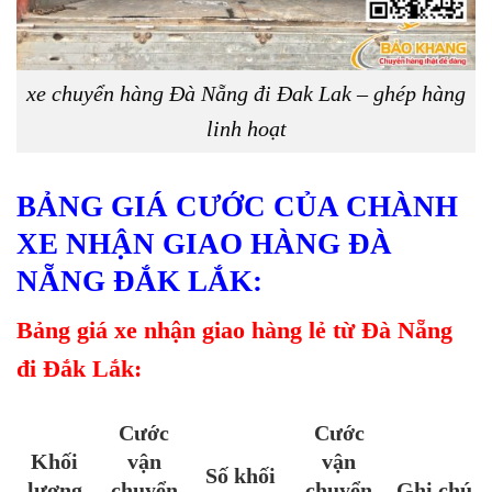
xe chuyển hàng Đà Nẵng đi Đak Lak – ghép hàng
linh hoạt
BẢNG GIÁ CƯỚC CỦA CHÀNH
XE NHẬN GIAO HÀNG ĐÀ
NẴNG ĐẮK LẮK:
Bảng giá xe nhận giao hàng lẻ từ Đà Nẵng
đi Đắk Lắk:
Cước
Cước
Khối
vận
vận
Số khối
lượng
chuyển
chuyển
Ghi chú