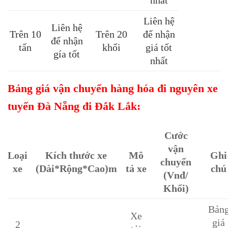
Liên hệ
Liên hệ
Trên 10
Trên 20
để nhận
để nhận
tấn
khối
giá tốt
gía tốt
nhất
Bảng giá vận chuyển hàng hóa đi nguyên xe
tuyến Đà Nẵng đi Đắk Lắk:
Cước
vận
Loại
Kích thước xe
Mô
Ghi
chuyển
xe
(Dài*Rộng*Cao)m
tả xe
chú
(Vnđ/
Khối)
Bản
Xe
giá
2