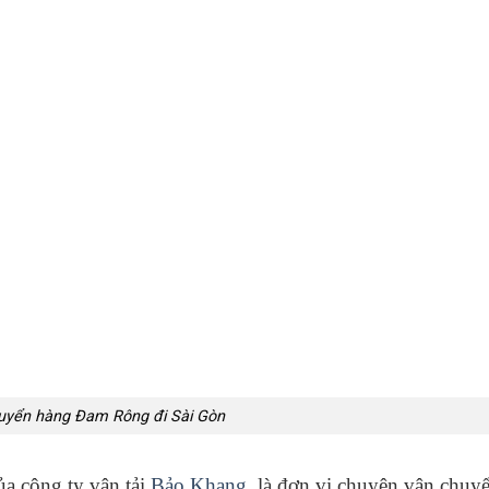
uyển hàng Đam Rông đi Sài Gòn
a công ty vận tải
Bảo Khang
, là đơn vị chuyên vận chuy