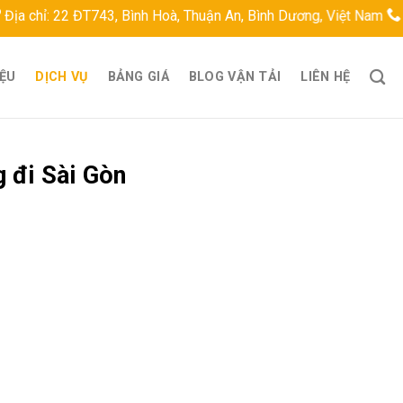
 22 ĐT743, Bình Hoà, Thuận An, Bình Dương, Việt Nam
Hotline
IỆU
DỊCH VỤ
BẢNG GIÁ
BLOG VẬN TẢI
LIÊN HỆ
 đi Sài Gòn