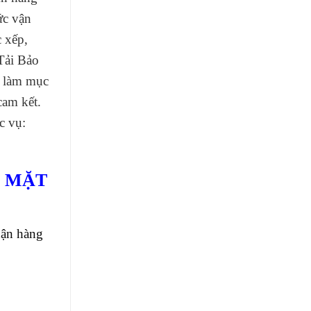
ức vận
c xếp,
Tải Bảo
g làm mục
cam kết.
c vụ:
C MẶT
hận hàng