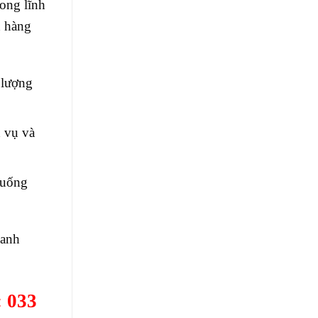
ong lĩnh
h hàng
 lượng
 vụ và
huống
oanh
 033