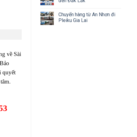
đến Đắk Lắk
Chuyển hàng từ An Nhơn đi
Pleiku Gia Lai
ng về Sài
 Bảo
i quyết
 tâm.
53