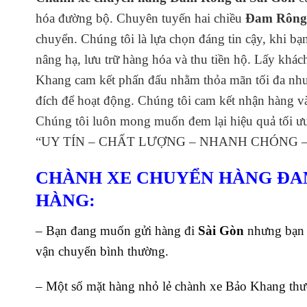
hóa đường bộ. Chuyên tuyến hai chiều
Đam Rông 
chuyển. Chúng tôi là lựa chọn đáng tin cậy, khi b
nâng hạ, lưu trữ hàng hóa và thu tiền hộ. Lấy 
Khang cam kết phấn đấu nhằm thỏa mãn tối đa nhu
đích để hoạt động. Chúng tôi cam kết nhận hàng và
Chúng tôi luôn mong muốn đem lại hiệu quả tối ư
“UY TÍN – CHẤT LƯỢNG – NHANH CHÓNG – 
CHÀNH XE CHUYỂN HÀNG ĐAM
HÀNG:
– Bạn đang muốn gửi hàng đi
Sài Gòn
nhưng bạn 
vận chuyển bình thường.
– Một số mặt hàng nhỏ lẻ chành xe Bảo Khang th