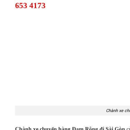
653 4173
Chành xe ch
Chành xe chuyển hàng Đam Rông đi Sài Gòn
củ