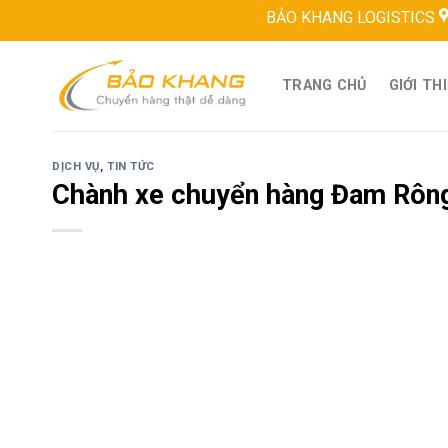
Skip
BẢO KHANG LOGISTICS
Địa chỉ:
to
content
TRANG CHỦ
GIỚI TH
DỊCH VỤ
,
TIN TỨC
Chành xe chuyển hàng Đam Rông