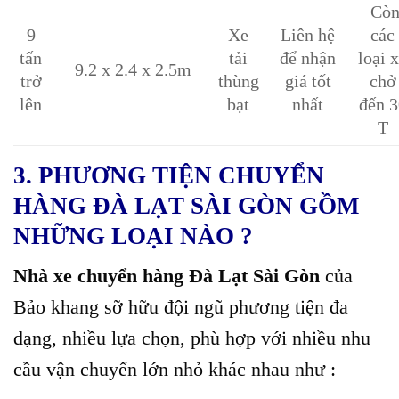
Cò
9
Xe
Liên hệ
các
tấn
tải
để nhận
loại 
9.2 x 2.4 x 2.5m
trở
thùng
giá tốt
chở
lên
bạt
nhất
đến 3
T
3. PHƯƠNG TIỆN CHUYỂN
HÀNG ĐÀ LẠT SÀI GÒN GỒM
NHỮNG LOẠI NÀO ?
Nhà xe chuyển hàng Đà Lạt Sài Gòn
của
Bảo khang sỡ hữu đội ngũ phương tiện đa
dạng, nhiều lựa chọn, phù hợp với nhiều nhu
cầu vận chuyển lớn nhỏ khác nhau như :