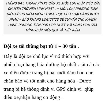
THÙNG BẠT, THÙNG KÍN,XE CẨU, XE MÓC LÙN GIÚP VIỆC VẬN
CHUYỂN TRỞ NÊN LINH HOẠT . – MỖI LOẠI PHƯƠNG TIỆN
ĐIỀU CÓ ƯU ĐIỂM RIÊNG THÍCH HỢP CHO LOẠI HÀNG KHÁC
NHAU – BẢO KHANG LOGICTICS SẼ TƯ VẤN CHO KHÁCH
HÀNG PHƯƠNG TIỆN PHÙ HỢP NHẤT VỚI HÀNG HÓA CỦA
MÌNH GIÚP HIỆU QUẢ VÀ TIẾT KIỆM
Đội xe tải thùng bạt từ 1 – 30 tấn .
Đây là đội xe chủ lục vì nó thích hợp với
nhiều loại hàng hóa đường bộ nhất . tất cả các
xe điều được trang bị bạt mới đảm bảo che
chắn bảo vệ tốt nhất cho hàng hóa . Được
trang bị hệ thống định vị GPS định vị giúp
điều xe,nhận hàng cơ động .