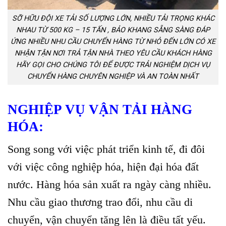
SỠ HỮU ĐỘI XE TẢI SỐ LƯỢNG LỚN, NHIỀU TẢI TRỌNG KHÁC
NHAU TỪ 500 KG – 15 TẤN , BẢO KHANG SẴNG SÀNG ĐÁP
ỨNG NHIỀU NHU CẦU CHUYỂN HÀNG TỪ NHỎ ĐẾN LỚN CÓ XE
NHẬN TẬN NƠI TRẢ TẬN NHÀ THEO YÊU CẦU KHÁCH HÀNG
HÃY GỌI CHO CHÚNG TÔI ĐỂ ĐƯỢC TRẢI NGHIỆM DỊCH VỤ
CHUYỂN HÀNG CHUYÊN NGHIỆP VÀ AN TOÀN NHẤT
NGHIỆP VỤ VẬN TẢI HÀNG
HÓA:
Song song với việc phát triển kinh tế, đi đôi
với việc công nghiệp hóa, hiện đại hóa đất
nước. Hàng hóa sản xuất ra ngày càng nhiều.
Nhu cầu giao thương trao đổi, nhu cầu di
chuyển, vận chuyển tăng lên là điều tất yếu.