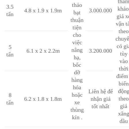
tha
tháo
3.5
khảo
4.8 x 1.9 x 1.9m
3.000.000
bạt
tấn
giá x
thuận
vận t
tiện
theo
cho
chuy
việc
có gi
5
nâng
6.1 x 2 x 2.2m
3.200.000
tùy
tấn
hạ,
vào
bốc
thời
dỡ
điểm 
hàng
biến
hóa
độn
Liên hệ để
hoặc
8
theo
6.2 x 1.8 x 1.8m
nhận giá
xe
tấn
giá
tốt nhất
thùng
xăn
kín .
dầu