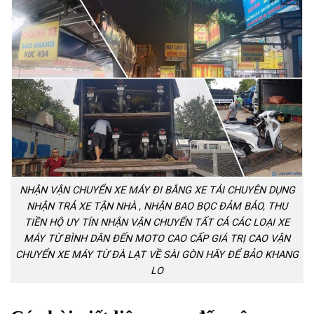
NHẬN VẬN CHUYỂN XE MÁY ĐI BẰNG XE TẢI CHUYÊN DỤNG
NHẬN TRẢ XE TẬN NHÀ , NHẬN BAO BỌC ĐẢM BẢO, THU
TIỀN HỘ UY TÍN NHẬN VẬN CHUYỂN TẤT CẢ CÁC LOẠI XE
MÁY TỪ BÌNH DÂN ĐẾN MOTO CAO CẤP GIÁ TRỊ CAO VẬN
CHUYỂN XE MÁY TỪ ĐÀ LẠT VỀ SÀI GÒN HÃY ĐỂ BẢO KHANG
LO