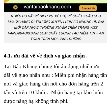
NHIỀU ƯU ĐÃI VỀ DỊCH VỤ ,VỀ GIÁ, VỀ CHIẾT KHẤU CHO
KHÁCH HÀNG ĐI THƯỜNG XUYÊN LUÔN CÓ NHỮNG ƯU ĐÃI
MỚI CẬP NHẬT THƯỜNG XUYÊN TRÊN TRANG WEB
VANTAIBAOKHANG.COM CHẤT LƯỢNG TẠO NIỀM TIN – AN
TOÀN TRÊN MỌI CUNG ĐƯỜNG
4.1. ưu đãi về về dịch vụ giao nhận .
Tại Bảo Khang chúng tôi áp dụng nhiều ưu
đãi về giao nhận như : Miễn phí nhận hàng tận
nơi và giao hàng tận nơi cho đơn hàng trên 2
tấn và trên 10 khối . Nhận hàng tại kho luôn
được nâng hạ không tính phí.