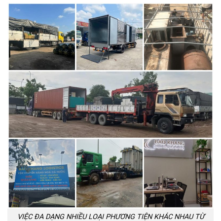
VIỆC ĐA DẠNG NHIỀU LOẠI PHƯƠNG TIỆN KHÁC NHAU TỪ