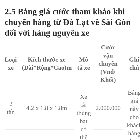
2.5 Bảng giá cước tham khảo khi
chuyển hàng từ Đà Lạt về Sài Gòn
đối với hàng nguyên xe
Cước
vận
Loại
Kích thước xe
Mô
Ghi
chuyển
xe
(Dài*Rộng*Cao)m
tả xe
chú
(Vnđ/
Khối)
Bản
Xe
giá
2
tải
4.2 x 1.8 x 1.8m
2.000.000
này
tấn
thùng
cho
bạt
khác
có
hàn
thể