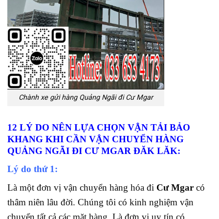
Chành xe gửi hàng Quảng Ngãi đi Cư Mgar
12 LÝ DO NÊN LỰA CHỌN VẬN TẢI BẢO
KHANG KHI CẦN VẬN CHUYỂN HÀNG
QUẢNG NGÃI ĐI CƯ MGAR ĐĂK LĂK:
Lý do thứ 1:
Là một đơn vị vận chuyển hàng hóa đi
Cư Mgar
có
thâm niên lâu đời. Chúng tôi có kinh nghiệm vận
chuyển tất cả các mặt hàng. Là đơn vị uy tín có