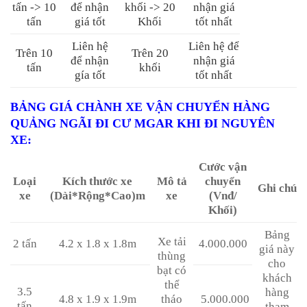
tấn -> 10
để nhận
khối -> 20
nhận giá
tấn
giá tốt
Khối
tốt nhất
Liên hệ
Liên hệ để
Trên 10
Trên 20
để nhận
nhận giá
tấn
khối
gía tốt
tốt nhất
BẢNG GIÁ CHÀNH XE VẬN CHUYỂN HÀNG
QUẢNG NGÃI ĐI CƯ MGAR KHI ĐI NGUYÊN
XE
:
Cước vận
Loại
Kích thước xe
Mô tả
chuyển
Ghi chú
xe
(Dài*Rộng*Cao)m
xe
(Vnđ/
Khối)
Bảng
Xe tải
2 tấn
4.2 x 1.8 x 1.8m
4.000.000
giá này
thùng
cho
bạt có
khách
thể
3.5
hàng
4.8 x 1.9 x 1.9m
tháo
5.000.000
tấn
tham