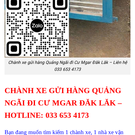
Chành xe gửi hàng Quảng Ngãi đi Cư Mgar Đăk Lăk – Liên hệ
033 653 4173
CHÀNH XE GỬI HÀNG QUẢNG
NGÃI ĐI CƯ MGAR ĐĂK LĂK –
HOTLINE: 033 653 4173
Bạn đang muốn tìm kiếm 1 chành xe, 1 nhà xe vận