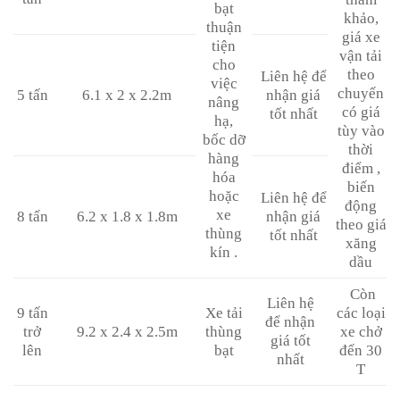
bạt
khảo,
thuận
giá xe
tiện
vận tải
cho
theo
Liên hệ để
việc
chuyến
5 tấn
6.1 x 2 x 2.2m
nhận giá
nâng
có giá
tốt nhất
hạ,
tùy vào
bốc dỡ
thời
hàng
điểm ,
hóa
biến
hoặc
Liên hệ để
động
xe
8 tấn
6.2 x 1.8 x 1.8m
nhận giá
theo giá
thùng
tốt nhất
xăng
kín .
dầu
Còn
Liên hệ
9 tấn
Xe tải
các loại
để nhận
trở
9.2 x 2.4 x 2.5m
thùng
xe chở
giá tốt
lên
bạt
đến 30
nhất
T