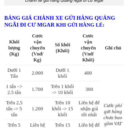
Chành xe gửi hàng Quảng Ngãi đi Cư Mgar
BẢNG GIÁ CHÀNH XE GỬI HÀNG QUẢNG
NGÃI ĐI CƯ MGAR
KHI GỬI HÀNG LẺ
:
Cước
Cước
Khối
vận
vận
Số khối
lượng
chuyển
chuyển
Ghi chú
(Khối)
(Kg)
(Vnđ/
(Vnđ/
Kg)
Khối)
Dưới 1
Dưới 1
2.000
400
Tấn
khối
1 tấn –>
Trên 1 khối
1.700
300
2.5 tấn
-> 10 khối
Trên 2,5
Trên 10
Liên hệ để
Cước phí
tấn -> 5
1.200
khối -> 15
nhận giá
gửi hàng
tấn
khối
tốt nhất
chưa bao
gồm VAT
Trên 5
Liên hệ
Trên 15
Liên hệ để