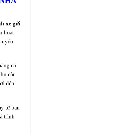
 NHÀ
h xe gửi
m hoạt
chuyến
hàng cả
nhu cầu
ơi đến
ay từ
ban
á trình