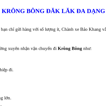
I KRÔNG BÔNG ĐĂK LĂK
ĐA DẠNG
bạn chỉ gửi hàng với số lượng ít, Chành xe Bảo Khang v
ường xuyên nhận vận chuyển đi
Krông Bông
như:
iệp đi.
ng lớn
.