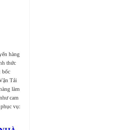
uyển hàng
nh thức
: bốc
Vận Tải
 hàng làm
 như cam
phục vụ: