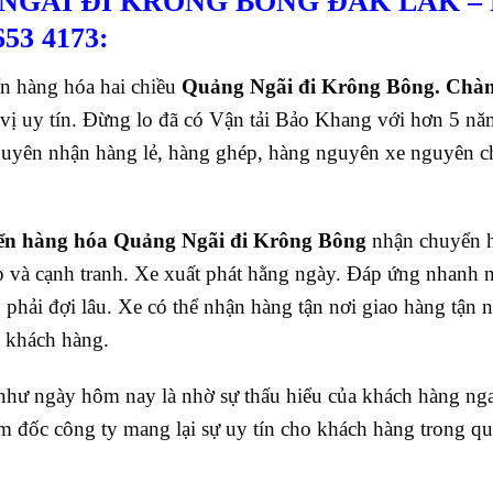
NGÃI ĐI KRÔNG BÔNG ĐĂK LĂK
–
53 4173:
n hàng hóa hai chiều
Quảng Ngãi đi Krông Bông. Chàn
 vị uy tín. Đừng lo đã có Vận tải Bảo Khang với hơn 5 nă
chuyên nhận hàng lẻ, hàng ghép, hàng nguyên xe nguyên 
ển hàng hóa Quảng Ngãi đi Krông Bông
nhận chuyển 
p và cạnh tranh. Xe xuất phát hằng ngày. Đáp ứng nhanh 
hải đợi lâu. Xe có thể nhận hàng tận nơi giao hàng tận n
o khách hàng.
như ngày hôm nay là nhờ sự thấu hiểu của khách hàng ng
m đốc công ty mang lại sự uy tín cho khách hàng trong qu