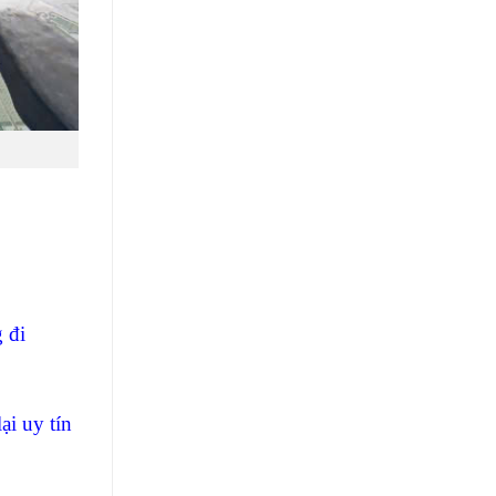
 đi
ại uy tín