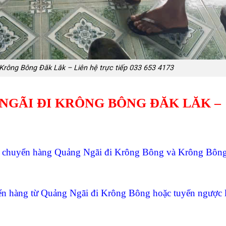
Krông Bông Đăk Lăk – Liên hệ trực tiếp 033 653 4173
NGÃI ĐI KRÔNG BÔNG ĐĂK LĂK –
n chuyển hàng Quảng Ngãi đi Krông Bông và Krông Bông
ển hàng từ Quảng Ngãi đi Krông Bông
hoặc tuyến ngược l