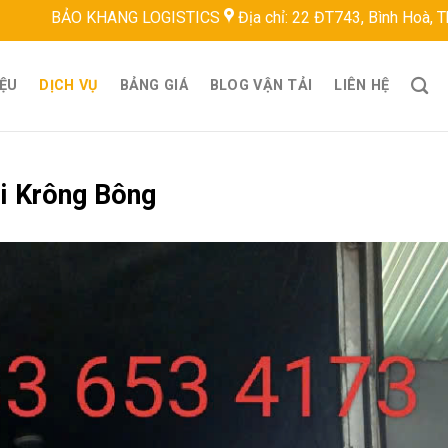
 KHANG LOGISTICS
Địa chỉ: 22 ĐT743, Bình Hoà, Thuận An, Bì
IỆU
DỊCH VỤ
BẢNG GIÁ
BLOG VẬN TẢI
LIÊN HỆ
i Krông Bông