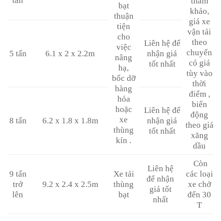
tấn
tham
bạt
khảo,
thuận
giá xe
tiện
vận tải
cho
theo
Liên hệ để
việc
chuyến
5 tấn
6.1 x 2 x 2.2m
nhận giá
nâng
có giá
tốt nhất
hạ,
tùy vào
bốc dỡ
thời
hàng
điểm ,
hóa
biến
hoặc
Liên hệ để
động
xe
8 tấn
6.2 x 1.8 x 1.8m
nhận giá
theo giá
thùng
tốt nhất
xăng
kín .
dầu
Còn
Liên hệ
9 tấn
Xe tải
các loại
để nhận
trở
9.2 x 2.4 x 2.5m
thùng
xe chở
giá tốt
lên
bạt
đến 30
nhất
T