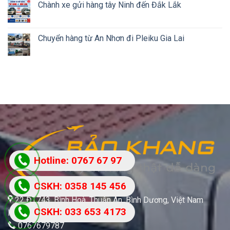
Chành xe gửi hàng tây Ninh đến Đắk Lắk
Chuyển hàng từ An Nhơn đi Pleiku Gia Lai
Hotline: 0767 67 97
87
CSKH: 0358 145 456
22 ĐT743, Bình Hoà, Thuận An, Bình Dương, Việt Nam
CSKH: 033 653 4173
Kho bãi và Chi nhánh trên toàn quốc
0767679787