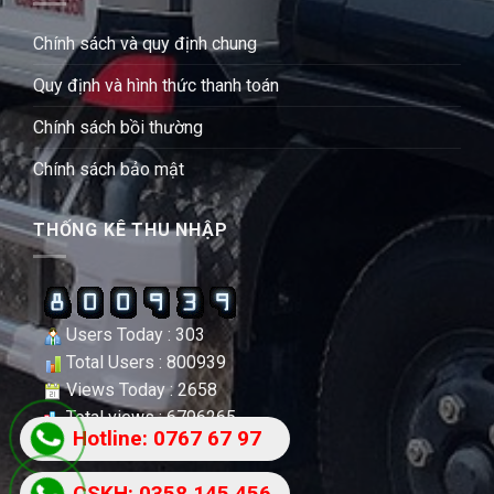
Chính sách và quy định chung
Quy định và hình thức thanh toán
Chính sách bồi thường
Chính sách bảo mật
THỐNG KÊ THU NHẬP
Users Today : 303
Total Users : 800939
Views Today : 2658
Total views : 6796265
Hotline: 0767 67 97
87
CSKH: 0358 145 456