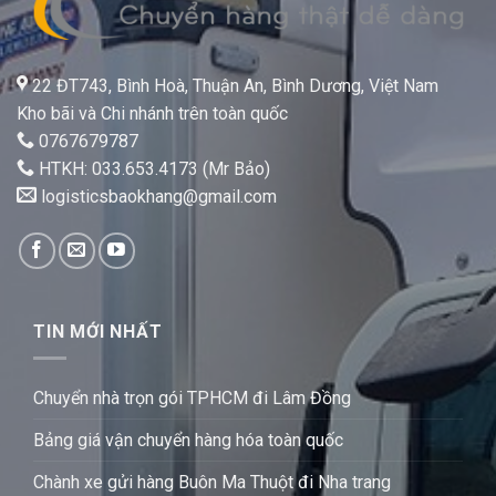
22 ĐT743, Bình Hoà, Thuận An, Bình Dương, Việt Nam
Kho bãi và Chi nhánh trên toàn quốc
0767679787
HTKH: 033.653.4173 (Mr Bảo)
logisticsbaokhang@gmail.com
TIN MỚI NHẤT
Chuyển nhà trọn gói TPHCM đi Lâm Đồng
Bảng giá vận chuyển hàng hóa toàn quốc
Chành xe gửi hàng Buôn Ma Thuột đi Nha trang