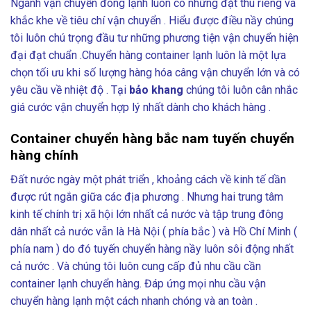
Ngành vận chuyển đông lạnh luôn có những đặt thù riêng và
khắc khe về tiêu chí vận chuyển . Hiểu được điều nầy chúng
tôi luôn chú trọng đầu tư những phương tiện vận chuyển hiện
đại đạt chuẩn .Chuyển hàng container lạnh luôn là một lựa
chọn tối ưu khi số lượng hàng hóa câng vận chuyển lớn và có
yêu cầu về nhiệt độ . Tại
bảo khang
chúng tôi luôn cân nhắc
giá cước vận chuyển hợp lý nhất dành cho khách hàng .
Container chuyển hàng bắc nam tuyến chuyển
hàng chính
Đất nước ngày một phát triển , khoảng cách về kinh tế dần
được rút ngắn giữa các địa phương . Nhưng hai trung tâm
kinh tế chính trị xã hội lớn nhất cả nước và tập trung đông
dân nhất cả nước vẫn là Hà Nội ( phía bắc ) và Hồ Chí Minh (
phía nam ) do đó tuyến chuyển hàng nầy luôn sôi động nhất
cả nước . Và chúng tôi luôn cung cấp đủ nhu cầu cần
container lạnh chuyển hàng. Đáp ứng mọi nhu cầu vận
chuyển hàng lạnh một cách nhanh chóng và an toàn .