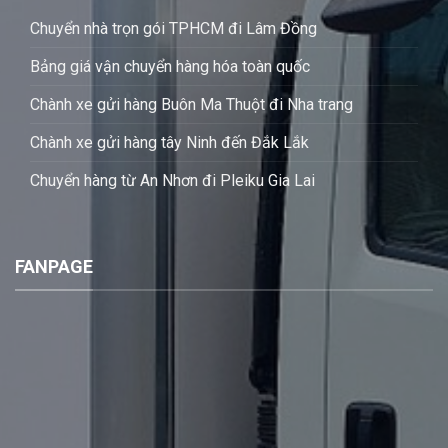
Chuyển nhà trọn gói TPHCM đi Lâm Đồng
Bảng giá vận chuyển hàng hóa toàn quốc
Chành xe gửi hàng Buôn Ma Thuột đi Nha trang
Chành xe gửi hàng tây Ninh đến Đắk Lắk
Chuyển hàng từ An Nhơn đi Pleiku Gia Lai
FANPAGE