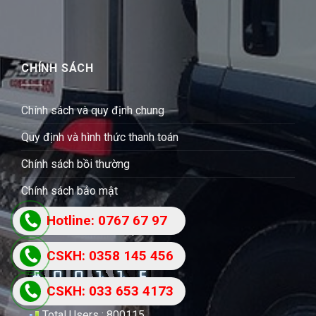
CHÍNH SÁCH
Chính sách và quy định chung
Quy định và hình thức thanh toán
Chính sách bồi thường
Chính sách bảo mật
Hotline: 0767 67 97
THỐNG KÊ THU NHẬP
87
CSKH: 0358 145 456
CSKH: 033 653 4173
Users Today : 117
Total Users : 800115