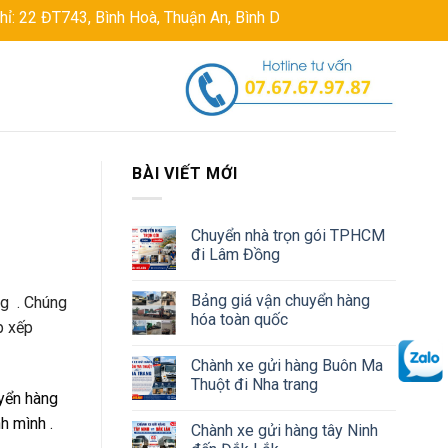
ình Hoà, Thuận An, Bình Dương, Việt Nam
Hotline: 076767978
BÀI VIẾT MỚI
Chuyển nhà trọn gói TPHCM
đi Lâm Đồng
Bảng giá vận chuyển hàng
ng . Chúng
hóa toàn quốc
p xếp
Chành xe gửi hàng Buôn Ma
Thuột đi Nha trang
uyển hàng
h mình .
Chành xe gửi hàng tây Ninh