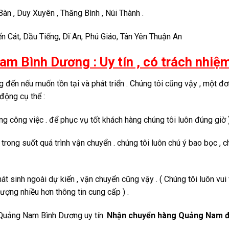
 Bàn , Duy Xuyên , Thăng Bình , Núi Thành .
Bến Cát, Dầu Tiếng, Dĩ An, Phú Giáo, Tân Yên Thuận An
m Bình Dương : Uy tín , có trách nhiệ
 đến nếu muốn tồn tại và phát triển . Chúng tôi cũng vậy , một đơ
động cụ thể :
g công việc . để phục vụ tốt khách hàng chúng tôi luôn đúng giờ )
ng suốt quá trình vận chuyển . chúng tôi luôn chú ý bao bọc , ch
át sinh ngoài dự kiến , vận chuyển cũng vậy . ( Chúng tôi luôn vui 
lượng nhiều hơn thông tin cung cấp ) .
Quảng Nam Bình Dương uy tín .
Nhận chuyển hàng Quảng Nam đ