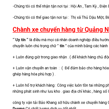
-Chúng tôi có thể nhận tận nơi tại : Hội An , Tam Kỳ , Điện
-Chúng tôi có thể giao tận nơi tại : Thị xã Thủ Dậu Một, 
Chành xe chuyển hàng từ Quảng Na
‘
‘ Uy tín ‘
‘ là điều mà mọi cá nhân doanh nghiệp điều hướng
chuyển luôn chú trọng chữ ”
tín
” của mình bằng các hành 
+ Luôn đúng giờ trong giao nhận . ( để khách hàng chủ độn
+ Luôn vận chuyển an toàn : ( Để đảm bảo cho hàng hóa tro
ghép hàng hóa phù hợp ) .
+ Luôn hổ trợ khách hàng : Công việc luôn tồn tai những ph
những phát sinh như lưu kho . giao địa chỉ khác , hàng số 
công ty vận tải Bảo Khang sỡ hữu chành xe chuyển hàng 
Dương
Có chất lượng dịch vụ tốt nhất .