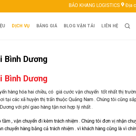
BẢO KHANG LOGISTICS
Địa chỉ: 22 ĐT743, B
IỆU
DỊCH VỤ
BẢNG GIÁ
BLOG VẬN TẢI
LIÊN HỆ
i Bình Dương
i Bình Dương
uyển hàng hóa hai chiều, có giá cước vận chuyển tốt nhất thị trườ
 nơi tại các xã huyện thị trấn thuộc Quảng Nam . Chúng tôi cũng sắ
ương với phí giao hàng tận nơi hợp lý nhất .
 tầm , vận chuyển đi kèm trách nhiệm . Chúng tôi đơn vị nhận ch
chuyển hàng bằng cả trách nhiệm . vì khách hàng cũng là vì chín