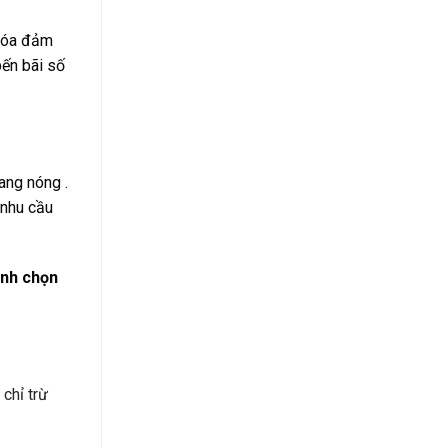
hóa đảm
bến bãi số
đang nóng .
 nhu cầu
ình chọn
 chỉ trừ