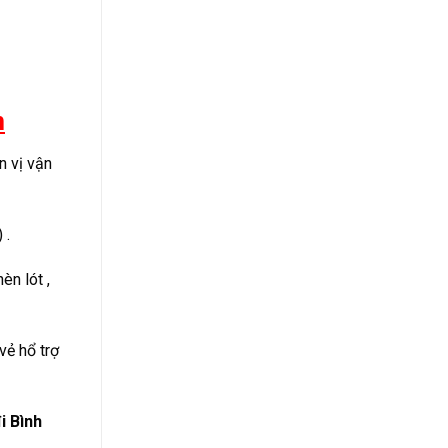
m
n vị vận
 .
èn lót ,
vẻ hổ trợ
i Bình