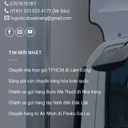
0767679787
HTKH: 033.653.4173 (Mr Bảo)
logisticsbaokhang@gmail.com
TIN MỚI NHẤT
Chuyển nhà trọn gói TPHCM đi Lâm Đồng
Bảng giá vận chuyển hàng hóa toàn quốc
Chành xe gửi hàng Buôn Ma Thuột đi Nha trang
Chành xe gửi hàng tây Ninh đến Đắk Lắk
Chuyển hàng từ An Nhơn đi Pleiku Gia Lai