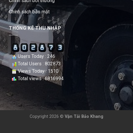
Chính sách bồi thường
Chính sách bảo mật
THỐNG KÊ THU NHẬP
Users Today : 246
Total Users : 802873
Views Today : 1510
Total views : 6816994
Copyright 2026 ©
Vận Tải Bảo Khang