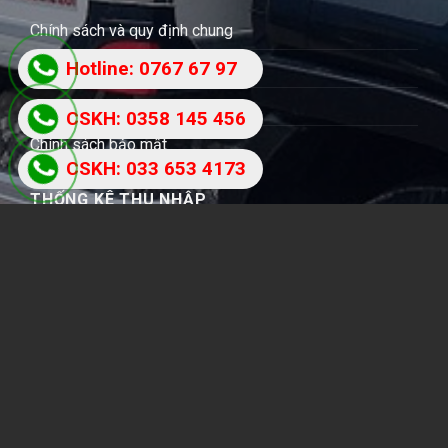
Chính sách và quy định chung
Hotline: 0767 67 97
Quy định và hình thức thanh toán
87
Chính sách bồi thường
CSKH: 0358 145 456
Chính sách bảo mật
CSKH: 033 653 4173
THỐNG KÊ THU NHẬP
Users Today : 481
Total Users : 801814
Views Today : 4027
Total views : 6805495