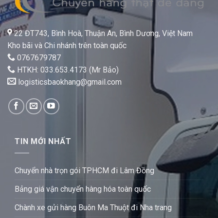
22 ĐT743, Bình Hoà, Thuận An, Bình Dương, Việt Nam
Kho bãi và Chi nhánh trên toàn quốc
0767679787
HTKH: 033.653.4173 (Mr Bảo)
logisticsbaokhang@gmail.com
TIN MỚI NHẤT
Chuyển nhà trọn gói TPHCM đi Lâm Đồng
Bảng giá vận chuyển hàng hóa toàn quốc
Chành xe gửi hàng Buôn Ma Thuột đi Nha trang