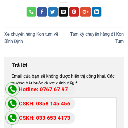
Xe chuyển hàng Kon tum về
Tam kỳ chuyển hàng đi Kon
Bình Định
Tum
Trả lời
Email của bạn sẽ không được hiển thị công khai.
Các
trường bắt buộc được đánh dấu
*
Hotline: 0767 67 97
Bình luận
*
87
CSKH: 0358 145 456
CSKH: 033 653 4173