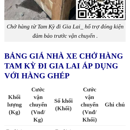
Chở hàng từ Tam Kỳ đi Gia Lai_ hổ trợ đóng kiện
đảm bảo trước vận chuyển .
BẢNG GIÁ NHÀ XE CHỞ HÀNG
TAM KỲ ĐI GIA LAI ÁP DỤNG
VỚI HÀNG GHÉP
Cước
Cước
Khối
vận
vận
Số khối
lượng
chuyển
chuyển
Ghi chú
(Khối)
(Kg)
(Vnđ/
(Vnđ/
Kg)
Khối)