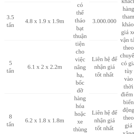
khác
có
hàn
thể
tha
3.5
tháo
4.8 x 1.9 x 1.9m
3.000.000
khảo
tấn
bạt
giá x
thuận
vận t
tiện
theo
cho
chuy
Liên hệ để
việc
5
có gi
6.1 x 2 x 2.2m
nhận giá
nâng
tấn
tùy
tốt nhất
hạ,
vào
bốc
thời
dỡ
điểm 
hàng
biến
hóa
độn
Liên hệ để
hoặc
8
theo
6.2 x 1.8 x 1.8m
nhận giá
xe
tấn
giá
tốt nhất
thùng
xăn