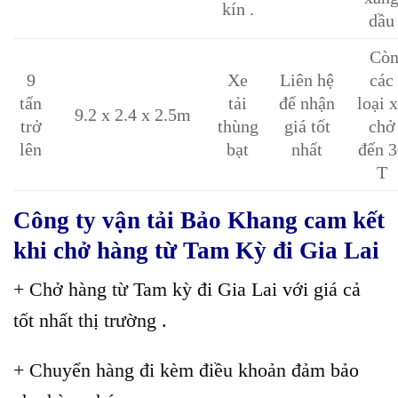
kín .
dầu
Cò
9
Xe
Liên hệ
các
tấn
tải
để nhận
loại 
9.2 x 2.4 x 2.5m
trở
thùng
giá tốt
chở
lên
bạt
nhất
đến 3
T
Công ty vận tải Bảo Khang cam kết
khi chở hàng từ Tam Kỳ đi Gia Lai
+ Chở hàng từ Tam kỳ đi Gia Lai với giá cả
tốt nhất thị trường .
+ Chuyển hàng đi kèm điều khoản đảm bảo