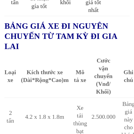
tấn
khối
giá tốt
gía tốt
nhất
BẢNG GIÁ XE ĐI NGUYÊN
CHUYẾN TỪ TAM KỲ ĐI GIA
LAI
Cước
vận
Loại
Kích thước xe
Mô
Ghi
chuyển
xe
(Dài*Rộng*Cao)m
tả xe
chú
(Vnđ/
Khối)
Bản
Xe
giá
2
tải
4.2 x 1.8 x 1.8m
2.500.000
này
tấn
thùng
cho
bạt