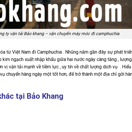
ông ty vận tải Bảo khang – vận chuyển máy móc đi camphuchia
óa từ Việt Nam đi Camphuchia . Nhũng năm gần đây sự phát triển
iúp kim ngạch xuất nhập khẩu giữa hai nước ngày càng tăng , lượn
n vị vận tải mạnh về tiềm lực , uy tín về chất lượng dịch vụ . Hiể
 vụ chuyển hàng ngày một tốt hơn, để trở thành một địa chỉ gởi hàn
khác tại Bảo Khang