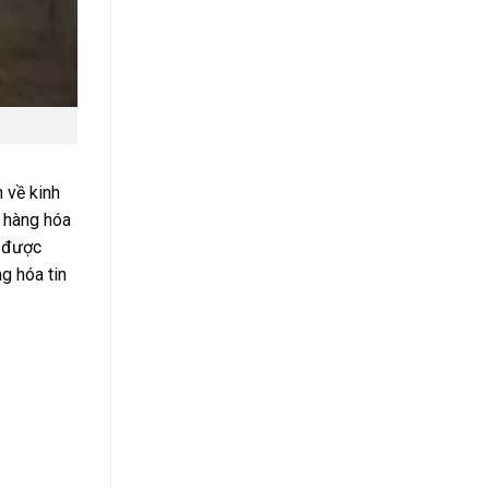
 về kinh
g hàng hóa
u được
g hóa tin