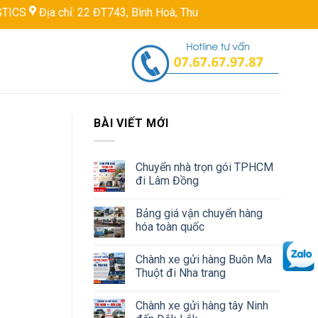
22 ĐT743, Bình Hoà, Thuận An, Bình Dương, Việt Nam
Hotline:
BÀI VIẾT MỚI
Chuyển nhà trọn gói TPHCM
đi Lâm Đồng
Bảng giá vận chuyển hàng
hóa toàn quốc
Chành xe gửi hàng Buôn Ma
Thuột đi Nha trang
Chành xe gửi hàng tây Ninh