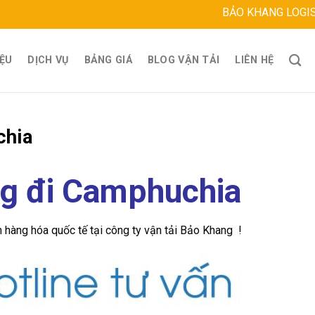
BẢO KHANG LOGISTICS
Địa chỉ: 
IỆU
DỊCH VỤ
BẢNG GIÁ
BLOG VẬN TẢI
LIÊN HỆ
chia
ng đi Camphuchia
 hàng hóa quốc tế tại công ty vận tải Bảo Khang !