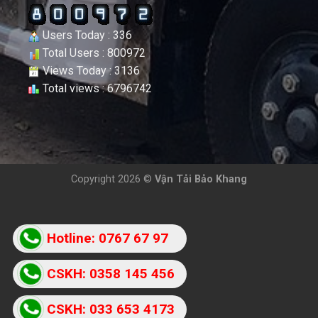
Users Today : 336
Total Users : 800972
Views Today : 3136
Total views : 6796742
Copyright 2026 ©
Vận Tải Bảo Khang
Hotline: 0767 67 97
87
CSKH: 0358 145 456
CSKH: 033 653 4173