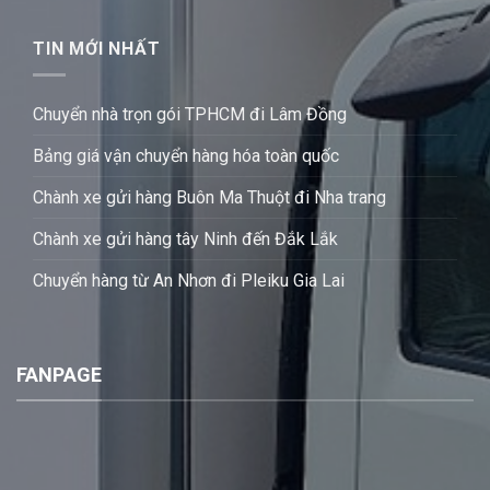
TIN MỚI NHẤT
Chuyển nhà trọn gói TPHCM đi Lâm Đồng
Bảng giá vận chuyển hàng hóa toàn quốc
Chành xe gửi hàng Buôn Ma Thuột đi Nha trang
Chành xe gửi hàng tây Ninh đến Đắk Lắk
Chuyển hàng từ An Nhơn đi Pleiku Gia Lai
FANPAGE