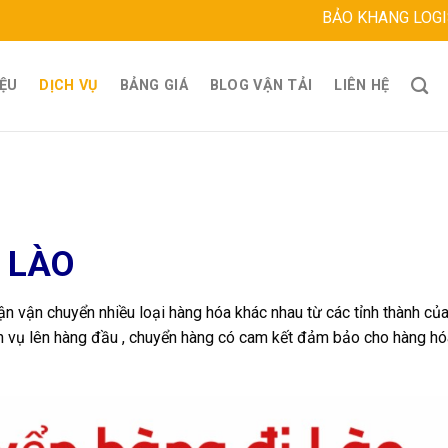
BẢO KHANG LOGISTICS
Địa chỉ:
IỆU
DỊCH VỤ
BẢNG GIÁ
BLOG VẬN TẢI
LIÊN HỆ
I LÀO
hận vận chuyển nhiều loại hàng hóa khác nhau từ các tỉnh thành củ
ịch vụ lên hàng đầu , chuyển hàng có cam kết đảm bảo cho hàng h