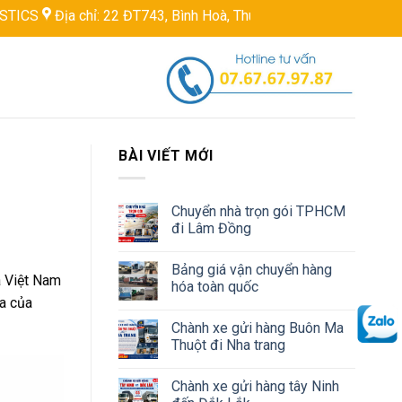
 22 ĐT743, Bình Hoà, Thuận An, Bình Dương, Việt Nam
Hotline:
BÀI VIẾT MỚI
Chuyển nhà trọn gói TPHCM
đi Lâm Đồng
Bảng giá vận chuyển hàng
a Việt Nam
hóa toàn quốc
óa của
Chành xe gửi hàng Buôn Ma
Thuột đi Nha trang
Chành xe gửi hàng tây Ninh