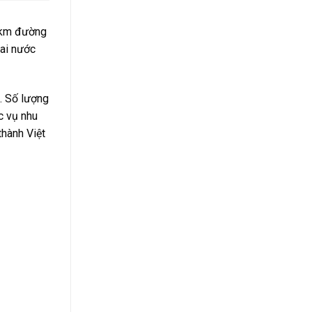
7 km đường
hai nước
. Số lượng
c vụ nhu
thành Việt