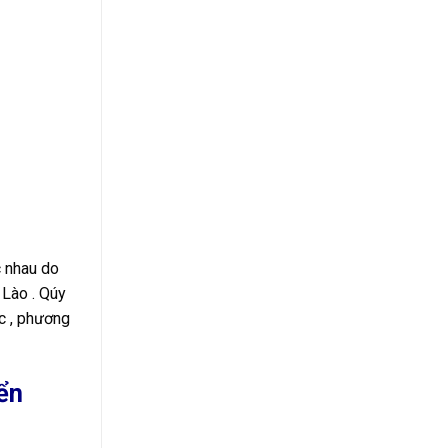
c nhau do
 Lào . Qúy
ức , phương
ển