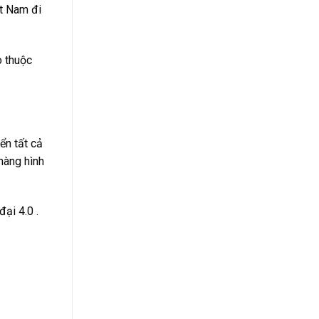
ệt Nam đi
o thuộc
ển tất cả
 hàng hình
ại 4.0 .