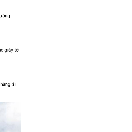
hường
ác giấy tờ
 hàng đi