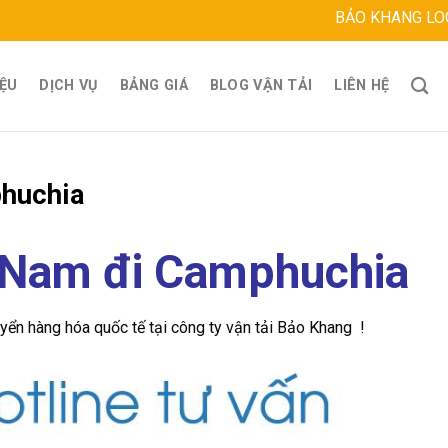
BẢO KHANG LOGISTICS
Địa ch
IỆU
DỊCH VỤ
BẢNG GIÁ
BLOG VẬN TẢI
LIÊN HỆ
phuchia
 Nam đi Camphuchia
ển hàng hóa quốc tế tại công ty vận tải Bảo Khang !