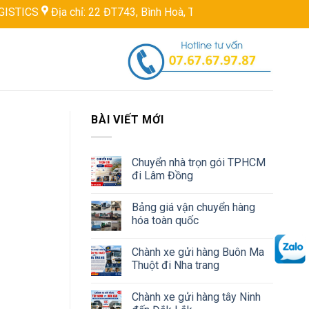
ỉ: 22 ĐT743, Bình Hoà, Thuận An, Bình Dương, Việt Nam
Hotlin
BÀI VIẾT MỚI
Chuyển nhà trọn gói TPHCM
đi Lâm Đồng
Bảng giá vận chuyển hàng
hóa toàn quốc
Chành xe gửi hàng Buôn Ma
Thuột đi Nha trang
Chành xe gửi hàng tây Ninh