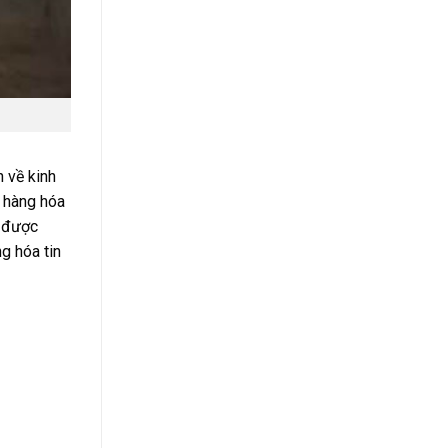
 về kinh
g hàng hóa
u được
g hóa tin