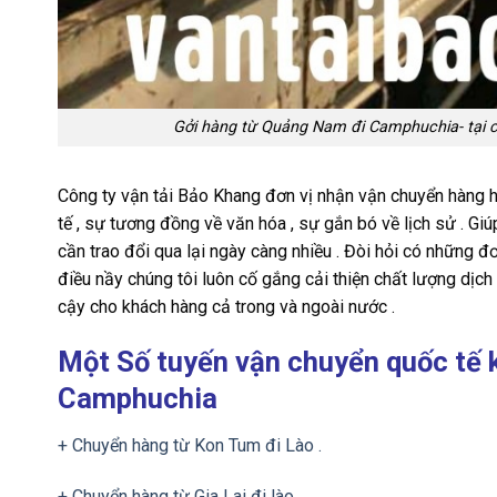
Gởi hàng từ Quảng Nam đi Camphuchia- tại 
Công ty vận tải Bảo Khang đơn vị nhận vận chuyển hàng h
tế , sự tương đồng về văn hóa , sự gắn bó về lịch sử . G
cần trao đổi qua lại ngày càng nhiều . Đòi hỏi có những đơ
điều nầy chúng tôi luôn cố gắng cải thiện chất lượng dịch
cậy cho khách hàng cả trong và ngoài nước .
Một Số tuyến vận chuyển quốc tế 
Camphuchia
+ Chuyển hàng từ Kon Tum đi Lào .
+ Chuyển hàng từ Gia Lai đi lào .