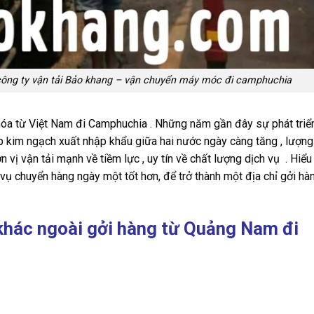
công ty vận tải Bảo khang – vận chuyển máy móc đi camphuchia
óa từ Việt Nam đi Camphuchia . Những năm gần đây sự phát triển
iúp kim ngạch xuất nhập khẩu giữa hai nước ngày càng tăng , lượn
n vị vận tải mạnh về tiềm lực , uy tín về chất lượng dịch vụ . Hiể
 vụ chuyển hàng ngày một tốt hơn, để trở thành một địa chỉ gởi hàn
khác ngoài gởi hàng từ Quảng Nam đi