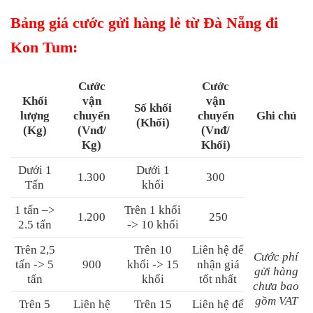
Bảng giá cước gửi hàng lẻ từ Đà Nẵng đi
Kon Tum:
Cước
Cước
Khối
vận
vận
Số khối
lượng
chuyển
chuyển
Ghi chú
(Khối)
(Kg)
(Vnđ/
(Vnđ/
Kg)
Khối)
Dưới 1
Dưới 1
1.300
300
Tấn
khối
1 tấn –>
Trên 1 khối
1.200
250
2.5 tấn
-> 10 khối
Trên 2,5
Trên 10
Liên hệ để
Cước phí
tấn -> 5
900
khối -> 15
nhận giá
gửi hàng
tấn
khối
tốt nhất
chưa bao
gồm VAT
Trên 5
Liên hệ
Trên 15
Liên hệ để