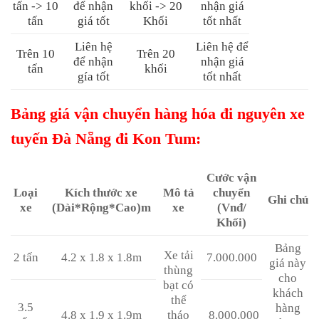
tấn -> 10
để nhận
khối -> 20
nhận giá
tấn
giá tốt
Khối
tốt nhất
Liên hệ
Liên hệ để
Trên 10
Trên 20
để nhận
nhận giá
tấn
khối
gía tốt
tốt nhất
Bảng giá vận chuyển hàng hóa đi nguyên xe
tuyến Đà Nẵng đi Kon Tum:
Cước vận
Loại
Kích thước xe
Mô tả
chuyển
Ghi chú
xe
(Dài*Rộng*Cao)m
xe
(Vnđ/
Khối)
Bảng
Xe tải
2 tấn
4.2 x 1.8 x 1.8m
7.000.000
giá này
thùng
cho
bạt có
khách
thể
3.5
hàng
4.8 x 1.9 x 1.9m
tháo
8.000.000