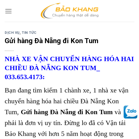
Skip
to
content
DỊCH VỤ
,
TIN TỨC
Gửi hàng Đà Nẵng đi Kon Tum
NHÀ XE VẬN CHUYỂN HÀNG HÓA HAI
CHIỀU ĐÀ NẴNG KON TUM_
033.653.4173:
Bạn đang tìm kiếm 1 chành xe, 1 nhà xe vận
chuyển hàng hóa hai chiều Đà Nẵng Kon
Tum,
Gửi hàng Đà Nẵng đi Kon Tum
và
phải là đơn vị uy tín. Đừng lo đã có Vận tải
Bảo Khang với hơn 5 năm hoạt động trong