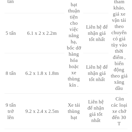
tấn
tham
bạt
khảo,
thuận
giá xe
tiện
vận tải
cho
theo
Liên hệ để
việc
chuyến
5 tấn
6.1 x 2 x 2.2m
nhận giá
nâng
có giá
tốt nhất
hạ,
tùy vào
bốc dỡ
thời
hàng
điểm ,
hóa
biến
hoặc
Liên hệ để
động
xe
8 tấn
6.2 x 1.8 x 1.8m
nhận giá
theo giá
thùng
tốt nhất
xăng
kín .
dầu
Còn
Liên hệ
9 tấn
Xe tải
các loại
để nhận
trở
9.2 x 2.4 x 2.5m
thùng
xe chở
giá tốt
lên
bạt
đến 30
nhất
T