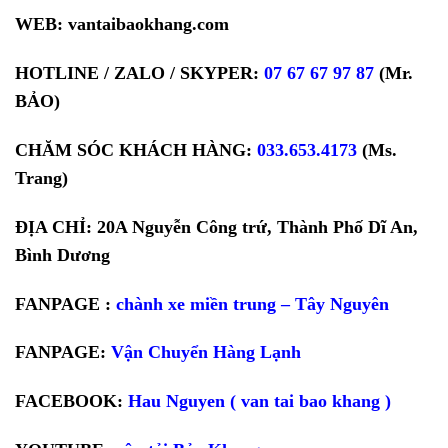
WEB: vantaibaokhang.com
HOTLINE / ZALO / SKYPER:
07 67 67 97 87
(Mr.
BẢO)
CHĂM SÓC KHÁCH HÀNG:
033.653.4173
(Ms.
Trang)
ĐỊA CHỈ: 20A Nguyễn Công trứ, Thành Phố Dĩ An,
Bình Dương
FANPAGE :
chành xe miền trung – Tây Nguyên
FANPAGE:
Vận Chuyển Hàng Lạnh
FACEBOOK:
Hau Nguyen ( van tai bao khang )