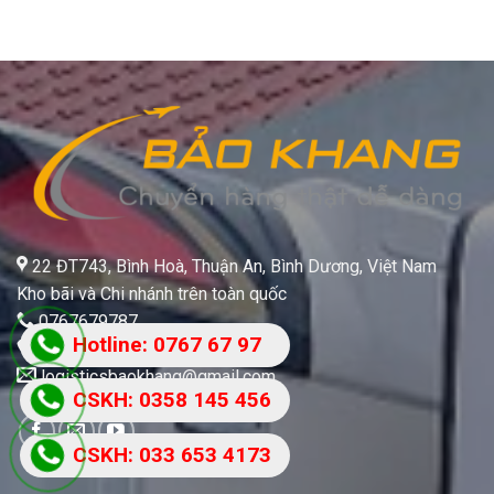
22 ĐT743, Bình Hoà, Thuận An, Bình Dương, Việt Nam
Kho bãi và Chi nhánh trên toàn quốc
0767679787
Hotline: 0767 67 97
HTKH: 033.653.4173 (Mr Bảo)
logisticsbaokhang@gmail.com
87
CSKH: 0358 145 456
CSKH: 033 653 4173