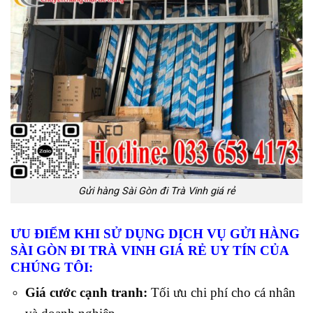
Gửi hàng Sài Gòn đi Trà Vinh giá rẻ
ƯU ĐIỂM KHI SỬ DỤNG DỊCH VỤ GỬI HÀNG
SÀI GÒN ĐI TRÀ VINH GIÁ RẺ UY TÍN CỦA
CHÚNG TÔI:
Giá cước cạnh tranh:
Tối ưu chi phí cho cá nhân