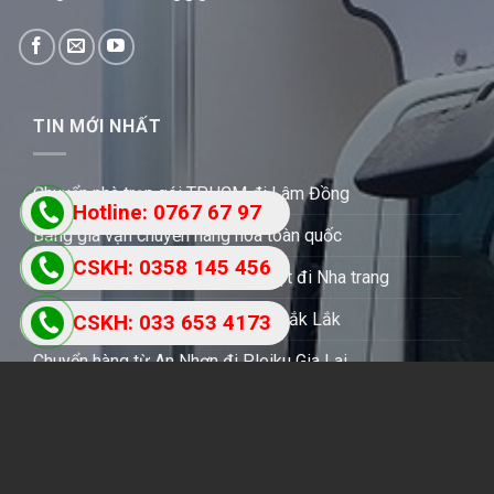
TIN MỚI NHẤT
Chuyển nhà trọn gói TPHCM đi Lâm Đồng
Hotline: 0767 67 97
Bảng giá vận chuyển hàng hóa toàn quốc
87
CSKH: 0358 145 456
Chành xe gửi hàng Buôn Ma Thuột đi Nha trang
Chành xe gửi hàng tây Ninh đến Đắk Lắk
CSKH: 033 653 4173
Chuyển hàng từ An Nhơn đi Pleiku Gia Lai
FANPAGE