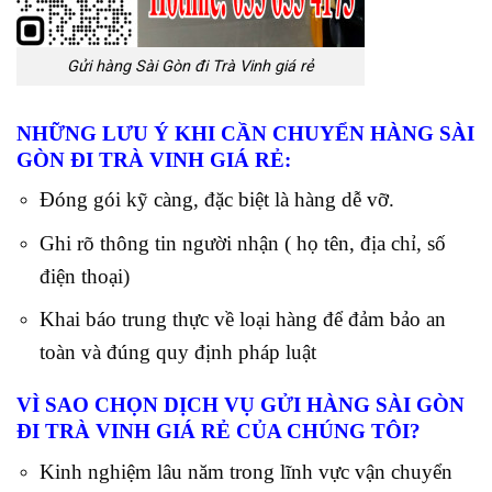
Gửi hàng Sài Gòn đi Trà Vinh giá rẻ
NHỮNG LƯU Ý KHI CẦN CHUYỂN HÀNG SÀI
GÒN ĐI TRÀ VINH
GIÁ RẺ:
Đóng gói kỹ càng, đặc biệt là hàng dễ vỡ.
Ghi rõ thông tin người nhận ( họ tên, địa chỉ, số
điện thoại)
Khai báo trung thực về loại hàng để đảm bảo an
toàn và đúng quy định pháp luật
VÌ SAO CHỌN DỊCH VỤ GỬI HÀNG SÀI GÒN
ĐI TRÀ VINH GIÁ RẺ CỦA CHÚNG TÔI?
Kinh nghiệm lâu năm trong lĩnh vực vận chuyển