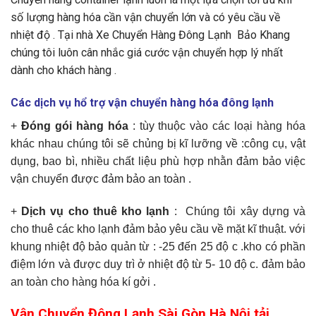
số lượng hàng hóa cần vận chuyển lớn và có yêu cầu về
nhiệt độ . Tại nhà Xe Chuyển Hàng Đông Lạnh Bảo Khang
chúng tôi luôn cân nhắc giá cước vận chuyển hợp lý nhất
dành cho khách hàng .
Các dịch vụ hổ trợ
vận chuyển hàng hóa đông lạnh
+
Đóng gói hàng hóa
: tùy thuộc vào các loại hàng hóa
khác nhau chúng tôi sẽ chủng bị kĩ lưỡng về :công cụ, vật
dụng, bao bì, nhiều chất liệu phù hợp nhằn đảm bảo việc
vận chuyển được đảm bảo an toàn .
+
Dịch vụ cho thuê kho lạnh
: Chúng tôi xây dựng và
cho thuê các kho lạnh đảm bảo yêu cầu về mặt kĩ thuật. với
khung nhiệt độ bảo quản từ : -25 đến 25 độ c .kho có phần
điệm lớn và được duy trì ở nhiệt độ từ 5- 10 độ c. đảm bảo
an toàn cho hàng hóa kí gởi .
Vận Chuyển Đông Lạnh Sài Gòn Hà Nội tải