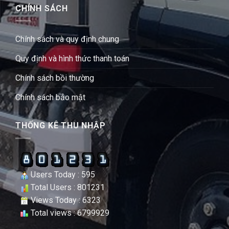
CHÍNH SÁCH
Chính sách và quy định chung
Quy định và hình thức thanh toán
Chính sách bồi thường
Chính sách bảo mật
THỐNG KÊ THU NHẬP
Users Today : 595
Total Users : 801231
Views Today : 6323
Total views : 6799929