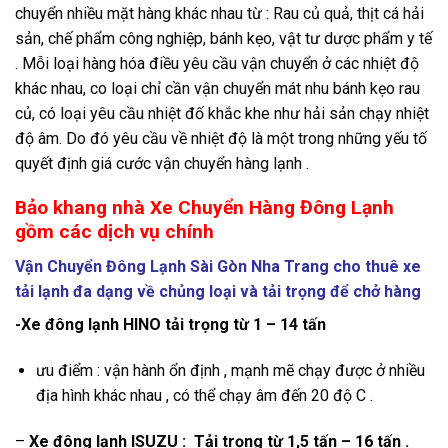
chuyển nhiều mặt hàng khác nhau từ : Rau củ quả, thịt cá hải
sản, chế phẩm công nghiệp, bánh kẹo, vật tư dược phẩm y tế
. Mỗi loại hàng hóa điều yêu cầu vận chuyển ở các nhiệt độ
khác nhau, co loại chỉ cần vận chuyển mát nhu bánh kẹo rau
củ, có loại yêu cầu nhiệt đố khắc khe như hải sản chạy nhiệt
độ âm. Do đó yêu cầu về nhiệt độ là một trong những yếu tố
quyết định giá cước vận chuyển hàng lạnh .
Bảo khang
nhà Xe Chuyển Hàng Đông Lạnh
gồm các dịch vụ chính
Vận Chuyển Đông Lạnh Sài Gòn Nha Trang cho thuê xe
tải lạnh đa dạng về chủng loại và tải trọng để chở hàng
-Xe đông lạnh HINO tải trọng từ 1 – 14 tấn
ưu điểm : vận hành ổn định , mạnh mẽ chạy được ở nhiều
địa hình khác nhau , có thể chạy âm đến 20 độ C .
–
Xe đông lạnh ISUZU : Tải trọng từ 1,5 tấn – 16 tấn .