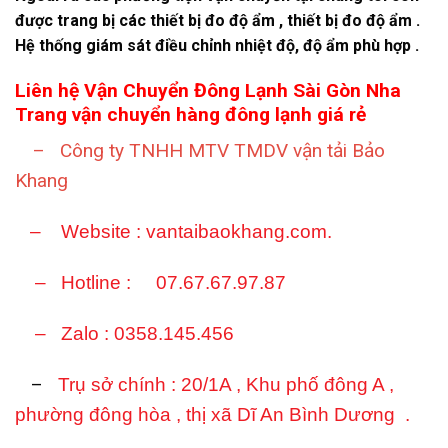
được trang bị các thiết bị đo độ ẩm , thiết bị đo độ ẩm .
Hệ thống giám sát điều chỉnh nhiệt độ, độ ẩm phù hợp .
Liên hệ Vận Chuyển Đông Lạnh Sài Gòn Nha
Trang
vận chuyển hàng đông lạnh giá rẻ
– Công ty TNHH MTV TMDV vận tải Bảo
Khang
–
Website : vantaibaokhang.com.
– Hotline : 07.67.67.97.87
– Zalo : 0358.145.456
–
Trụ sở chính :
20/1A , Khu phố đông A ,
phường đông hòa , thị xã Dĩ An Bình Dương .