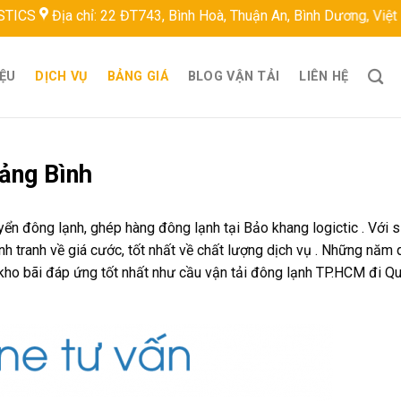
a chỉ: 22 ĐT743, Bình Hoà, Thuận An, Bình Dương, Việt Nam
Ho
IỆU
DỊCH VỤ
BẢNG GIÁ
BLOG VẬN TẢI
LIÊN HỆ
ảng Bình
ển đông lạnh, ghép hàng đông lạnh tại Bảo khang logictic . Với 
ạnh tranh về giá cước, tốt nhất về chất lượng dịch vụ . Những năm
 kho bãi đáp ứng tốt nhất như cầu vận tải đông lạnh TP.HCM đi Q