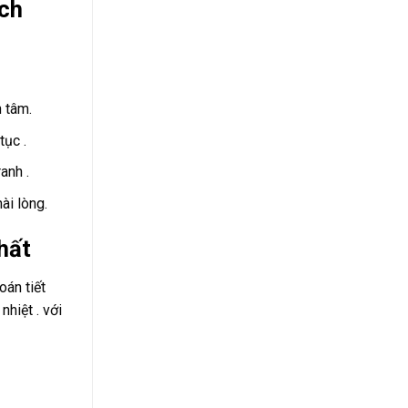
ách
 tâm.
tục .
anh .
ài lòng.
hất
oán tiết
hiệt . với