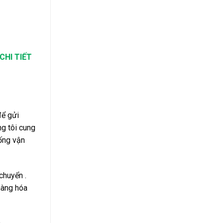
CHI TIẾT
h
để gửi
ng tôi cung
hống vận
chuyển .
hàng hóa