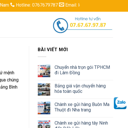
tline: 0767679787
Email: logisticsbaokhang@gmail.com
BÀI VIẾT MỚI
Chuyển nhà trọn gói TPHCM
đi Lâm Đồng
sứ mệnh
 qua chúng
Bảng giá vận chuyển hàng
uảng Bình
hóa toàn quốc
Chành xe gửi hàng Buôn Ma
Thuột đi Nha trang
Chành xe gửi hàng tây Ninh