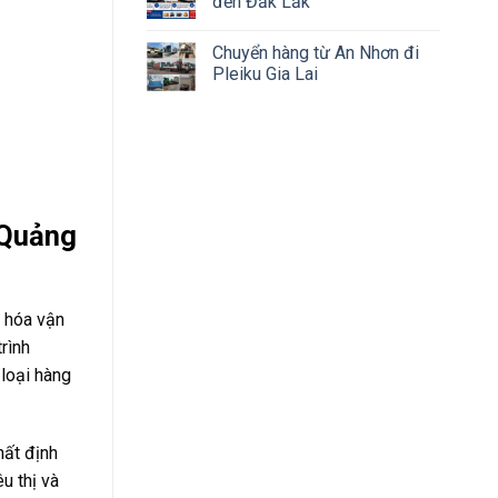
đến Đắk Lắk
Chuyển hàng từ An Nhơn đi
Pleiku Gia Lai
 Quảng
g hóa vận
rình
 loại hàng
hất định
u thị và