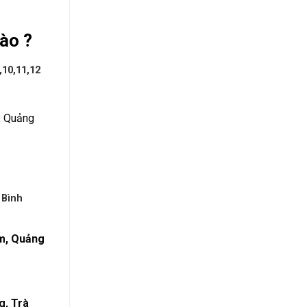
ào ?
,10,11,12
a, Quảng
 Bình
m, Quảng
g, Trà