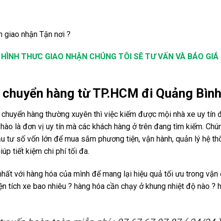
n giao nhận Tận nơi ?
HÌNH THƯC GIAO NHẬN CHÚNG TÔI SẼ TƯ VẤN VÀ BÁO GIÁ 
nh chuyển hàng từ TP.HCM đi Quảng Bìn
 chuyển hàng thường xuyên thì việc kiếm được mội nhà xe uy tín 
 hào là đơn vị uy tín mà các khách hàng ở trên đang tìm kiếm. Chú
ầu tư số vốn lớn để mua sắm phương tiện, vận hành, quản lý hệ t
p tiết kiệm chi phí tối đa.
nhất với hàng hóa của mình để mang lại hiệu quả tối ưu trong vận 
n tích xe bao nhiêu ? hàng hóa cần chạy ở khung nhiệt độ nào ? 