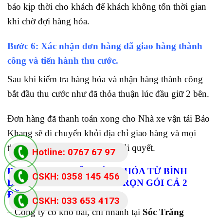
báo kịp thời cho khách để khách không tốn thời gian
khi chờ đợi hàng hóa.
Bước 6: Xác nhận đơn hàng đã giao hàng thành
công và tiến hành thu cước.
Sau khi kiểm tra hàng hóa và nhận hàng thành công
bắt đầu thu cước như đã thỏa thuận lúc đầu giữ 2 bên.
Đơn hàng đã thanh toán xong cho Nhà xe vận tải Bảo
Khang sẽ di chuyển khỏi địa chỉ giao hàng và mọi
thắc mắc về sau không được giải quyết.
Hotline: 0767 67 97
DỊCH VỤ CHUYỂN HÀNG HÓA TỪ BÌNH
87
CSKH: 0358 145 456
DƯƠNG ĐI SÓC TRĂNG
TRỌN GÓI CẢ 2
ĐẦU:
CSKH: 033 653 4173
– Công ty có kho bãi, chi nhánh tại
Sóc Trăng