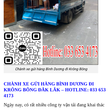
Chành xe gửi hàng Bình Dương đi Krông Bông
CHÀNH XE GỬI HÀNG BÌNH DƯƠNG ĐI
KRÔNG BÔNG ĐĂK LĂK
– HOTLINE: 033 653
4173
Ngày nay, có rất nhiều công ty vận tải đang khai thác