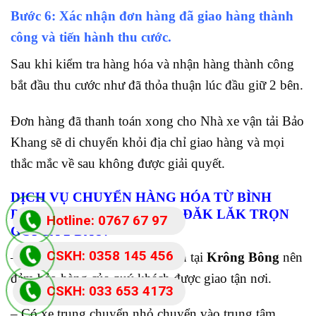
Bước 6: Xác nhận đơn hàng đã giao hàng thành
công và tiến hành thu cước.
Sau khi kiểm tra hàng hóa và nhận hàng thành công
bắt đầu thu cước như đã thỏa thuận lúc đầu giữ 2 bên.
Đơn hàng đã thanh toán xong cho Nhà xe vận tải Bảo
Khang sẽ di chuyển khỏi địa chỉ giao hàng và mọi
thắc mắc về sau không được giải quyết.
DỊCH VỤ CHUYỂN HÀNG HÓA TỪ BÌNH
DƯƠNG ĐI KRÔNG BÔNG ĐĂK LĂK
TRỌN
Hotline: 0767 67 97
GÓI CẢ 2 ĐẦU:
87
CSKH: 0358 145 456
– Công ty có kho bãi, chi nhánh tại
Krông Bông
nên
đảm bảo hàng của quý khách được giao tận nơi.
CSKH: 033 653 4173
– Có xe trung chuyển nhỏ chuyển vào trung tâm