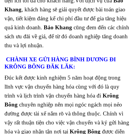
tiện ích tối đa cho khách hàng.
Với dịch vụ của
Bảo
Khang
, khách hàng sẽ giải quyết được bài toán giao
vận, tiết kiệm đáng kể chi phí đầu tư để gia tăng hiệu
quả kinh doanh.
Bảo Khang
cũng đem đến các chính
sách ưu đãi về giá, để từ đó doanh nghiệp tăng doanh
thu và lợi nhuận.
CHÀNH XE GỬI HÀNG BÌNH DƯƠNG ĐI
KRÔNG BÔNG ĐĂK LĂK:
Đúc kết được kinh nghiệm 5 năm hoạt động trong
lĩnh vực vận chuyển hàng hóa cùng với đó là quy
trình và lịch trình vận chuyển hàng hóa đi
Krông
Bông
chuyên nghiệp nên mọi ngóc ngách mọi nẻo
đường được tài xế nắm rõ và thông thuộc. Chính vì
vậy rất thuận tiện cho việc vận chuyển và ký gửi hàng
hóa và giao nhận tận nơi tại
Krông Bông
được diễn