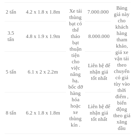
Bảng
Xe tải
2 tấn
4.2 x 1.8 x 1.8m
7.000.000
giá này
thùng
cho
bạt có
khách
thể
3.5
hàng
4.8 x 1.9 x 1.9m
tháo
8.000.000
tấn
tham
bạt
khảo,
thuận
giá xe
tiện
vận tải
cho
theo
Liên hệ để
việc
chuyến
5 tấn
6.1 x 2 x 2.2m
nhận giá
nâng
có giá
tốt nhất
hạ,
tùy vào
bốc dỡ
thời
hàng
điểm ,
hóa
biến
hoặc
Liên hệ để
động
xe
8 tấn
6.2 x 1.8 x 1.8m
nhận giá
theo giá
thùng
tốt nhất
xăng
kín .
dầu