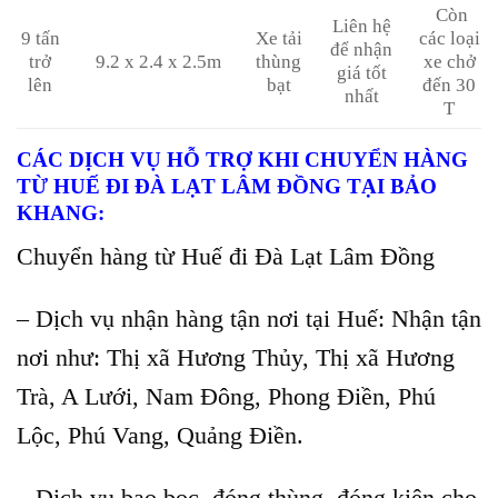
Còn
Liên hệ
9 tấn
Xe tải
các loại
để nhận
trở
9.2 x 2.4 x 2.5m
thùng
xe chở
giá tốt
lên
bạt
đến 30
nhất
T
CÁC DỊCH VỤ HỖ TRỢ KHI CHUYỂN HÀNG
TỪ HUẾ ĐI ĐÀ LẠT LÂM ĐỒNG TẠI BẢO
KHANG:
Chuyển hàng từ Huế đi Đà Lạt Lâm Đồng
– Dịch vụ nhận hàng tận nơi tại Huế: Nhận tận
nơi như: Thị xã Hương Thủy, Thị xã Hương
Trà, A Lưới, Nam Đông, Phong Điền, Phú
Lộc, Phú Vang, Quảng Điền.
– Dịch vụ bao bọc, đóng thùng, đóng kiện cho