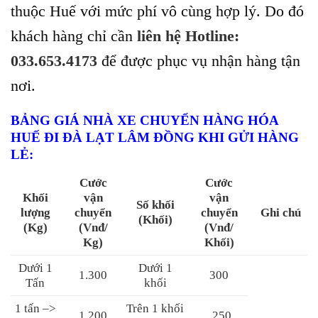
thuộc Huế với mức phí vô cùng hợp lý. Do đó
khách hàng chỉ cần
liên hệ Hotline:
033.653.4173
để được phục vụ nhận hàng tận
nơi.
BẢNG GIÁ NHÀ XE CHUYỂN
HÀNG HÓA
HUẾ ĐI ĐÀ LẠT LÂM ĐỒNG
KHI GỬI HÀNG
LẺ:
Cước
Cước
Khối
vận
vận
Số khối
lượng
chuyển
chuyển
Ghi chú
(Khối)
(Kg)
(Vnđ/
(Vnđ/
Kg)
Khối)
Dưới 1
Dưới 1
1.300
300
Tấn
khối
1 tấn –>
Trên 1 khối
1.200
250