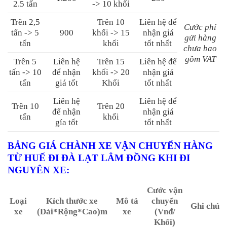
2.5 tấn
-> 10 khối
Trên 2,5
Trên 10
Liên hệ để
Cước phí
tấn -> 5
900
khối -> 15
nhận giá
gửi hàng
tấn
khối
tốt nhất
chưa bao
gồm VAT
Trên 5
Liên hệ
Trên 15
Liên hệ để
tấn -> 10
để nhận
khối -> 20
nhận giá
tấn
giá tốt
Khối
tốt nhất
Liên hệ
Liên hệ để
Trên 10
Trên 20
để nhận
nhận giá
tấn
khối
gía tốt
tốt nhất
BẢNG GIÁ CHÀNH XE VẬN CHUYỂN HÀNG
TỪ HUẾ ĐI ĐÀ LẠT LÂM ĐỒNG KHI ĐI
NGUYÊN XE:
Cước vận
Loại
Kích thước xe
Mô tả
chuyển
Ghi chú
xe
(Dài*Rộng*Cao)m
xe
(Vnđ/
Khối)