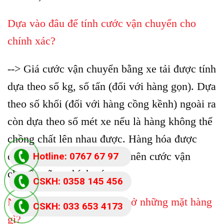
Dựa vào đâu để tính cước vận chuyển cho
chính xác?
--> Giá cước vận chuyển bằng xe tải được tính
dựa theo số kg, số tấn (đối với hàng gọn). Dựa
theo số khối (đối với hàng cồng kềnh) ngoài ra
còn dựa theo số mét xe nếu là hàng không thể
chồng chất lên nhau được. Hàng hóa được
chúng tôi cân đo chính xác nên cước vận
Hotline: 0767 67 97
chuyển cũng chính xác.
87
CSKH: 0358 145 456
Nhà xe Bảo Khang nhận chở những mặt hàng
CSKH: 033 653 4173
gì?