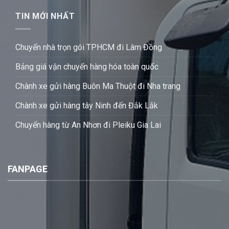
TIN MỚI NHẤT
Chuyển nhà trọn gói TPHCM đi Lâm Đồng
Bảng giá vận chuyển hàng hóa toàn quốc
Chành xe gửi hàng Buôn Ma Thuột đi Nha trang
Chành xe gửi hàng tây Ninh đến Đắk Lắk
Chuyển hàng từ An Nhơn đi Pleiku Gia Lai
FANPAGE