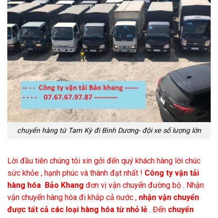
chuyển hàng từ Tam Kỳ đi Bình Dương- đội xe số lượng lớn
Lời đầu tiên chúng tôi xin gởi đến quý khách hàng lời chúc
sức khỏe , hạnh phúc và thành đạt nhất !
Công ty vận tải
hàng hóa Bảo Khang
đơn vị vận chuyển đường bộ . Nhận
vận chuyển hàng hóa đi khắp cả nước ,
nhận vận chuyển
được tất cả các loại hàng hóa từ nhỏ lẻ
. Đến
chuyển