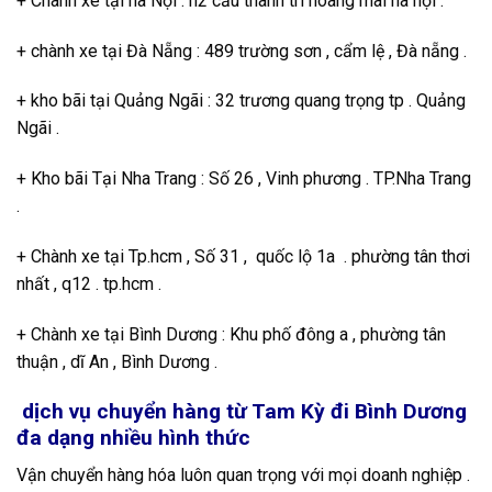
+ Chành xe tại hà Nội : h2 cầu thanh trì hoàng mai hà nội .
+ chành xe tại Đà Nẵng : 489 trường sơn , cẩm lệ , Đà nẵng .
+ kho bãi tại Quảng Ngãi : 32 trương quang trọng tp . Quảng
Ngãi .
+ Kho bãi Tại Nha Trang : Số 26 , Vinh phương . TP.Nha Trang
.
+ Chành xe tại Tp.hcm , Số 31 , quốc lộ 1a . phường tân thơi
nhất , q12 . tp.hcm .
+ Chành xe tại Bình Dương : Khu phố đông a , phường tân
thuận , dĩ An , Bình Dương .
dịch vụ chuyển hàng từ Tam Kỳ đi Bình Dương
đa dạng nhiều hình thức
Vận chuyển hàng hóa luôn quan trọng với mọi doanh nghiệp .