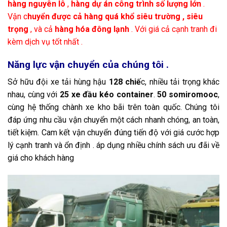
hàng nguyên lô
,
hàng dự án công trình số lượng lớn
.
Vận c
huyển được cả hàng quá khổ siêu trường , siêu
trọng
, và cả
hàng hóa đông lạnh
. Với giá cả cạnh tranh đi
kèm dịch vụ tốt nhất .
Năng lực vận chuyển của chúng tôi .
Sở hữu đội xe tải hùng hậu
128 chiế
c, nhiều tải trọng khác
nhau, cùng với
25 xe đầu kéo container
.
50 somiromooc
,
cùng hệ thống chành xe kho bãi trên toàn quốc. Chúng tôi
đáp ứng nhu cầu vận chuyển một cách nhanh chóng, an toàn,
tiết kiệm. Cam kết vận chuyển đúng tiến độ với giá cước hợp
lý cạnh tranh và ổn định . áp dụng nhiều chính sách ưu đãi về
giá cho khách hàng