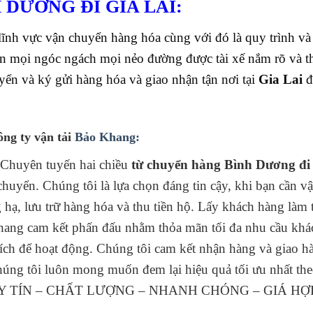
DƯƠNG ĐI GIA LAI:
nh vực vận chuyển hàng hóa cùng với đó là quy trình và l
n mọi ngóc ngách mọi nẻo đường được tài xế nắm rõ và 
uyển và ký gửi hàng hóa và giao nhận tận nơi tại
Gia Lai
đ
ông ty vận tải
Bảo Khang:
 Chuyên tuyến hai chiều
từ chuyển hàng Bình Dương đi
huyển. Chúng tôi là lựa chọn đáng tin cậy, khi bạn cần v
 hạ, lưu trữ hàng hóa và thu tiền hộ. Lấy khách hàng làm 
 cam kết phấn đấu nhằm thỏa mãn tối đa nhu cầu khá
ích để hoạt động. Chúng tôi cam kết nhận hàng và giao 
húng tôi luôn mong muốn đem lại hiệu quả tối ưu nhất th
 “UY TÍN – CHẤT LƯỢNG – NHANH CHÓNG – GIÁ HỢP