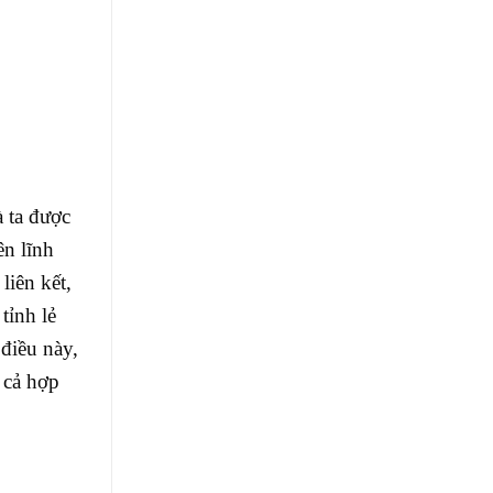
 ta được
ên lĩnh
liên kết,
tỉnh lẻ
điều này,
 cả hợp