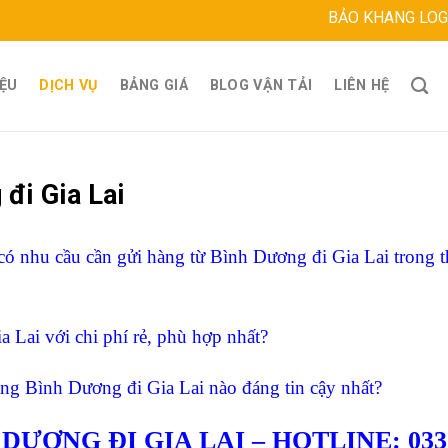
BẢO KHANG LOGISTICS
Đ
IỆU
DỊCH VỤ
BẢNG GIÁ
BLOG VẬN TẢI
LIÊN HỆ
đi Gia Lai
ó nhu cầu cần gửi hàng từ Bình Dương đi Gia Lai trong t
 Lai với chi phí rẻ, phù hợp nhất?
ng Bình Dương đi Gia Lai nào đáng tin cậy nhất?
ƯƠNG ĐI GIA LAI – HOTLINE: 033