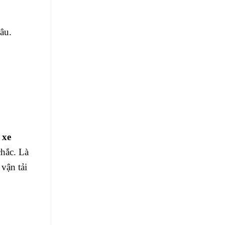
âu.
 xe
chắc. Là
vận tải