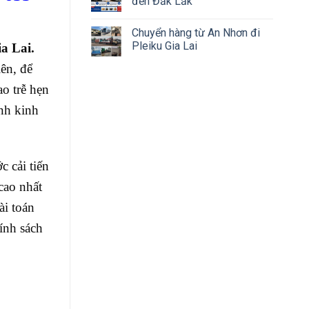
đến Đắk Lắk
Chuyển hàng từ An Nhơn đi
Pleiku Gia Lai
a Lai.
ên, để
ao trễ hẹn
nh kinh
 cải tiến
cao nhất
ài toán
ính sách