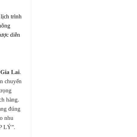
ịch trình
thông
ược diễn
 Gia Lai
.
ận chuyển
trọng
ch hàng.
hàng đúng
eo nhu
 LÝ”.