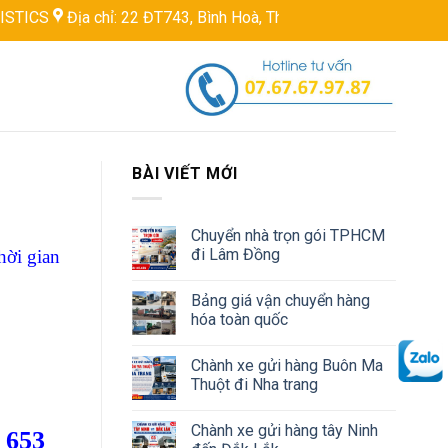
ịa chỉ: 22 ĐT743, Bình Hoà, Thuận An, Bình Dương, Việt Nam
H
BÀI VIẾT MỚI
Chuyển nhà trọn gói TPHCM
đi Lâm Đồng
hời gian
Bảng giá vận chuyển hàng
hóa toàn quốc
Chành xe gửi hàng Buôn Ma
Thuột đi Nha trang
Chành xe gửi hàng tây Ninh
 653