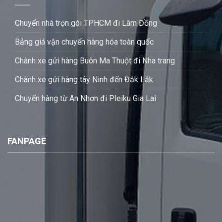
Chuyển nhà trọn gói TPHCM đi Lâm Đồng
Bảng giá vận chuyển hàng hóa toàn quốc
Chành xe gửi hàng Buôn Ma Thuột đi Nha trang
Chành xe gửi hàng tây Ninh đến Đắk Lắk
Chuyển hàng từ An Nhơn đi Pleiku Gia Lai
FANPAGE