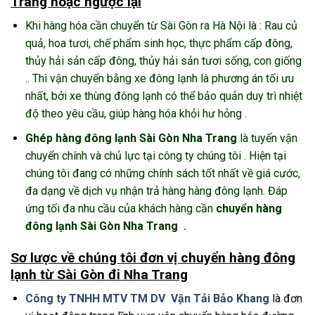
Trang hoặc ngược lại
Khi hàng hóa cần chuyển từ Sài Gòn ra Hà Nội là : Rau củ
quả, hoa tươi, chế phẩm sinh học, thực phẩm cấp đông,
thủy hải sản cấp đông, thủy hải sản tươi sống, con giống
.. Thì vận chuyển bằng xe đông lạnh là phương án tối ưu
nhất, bởi xe thùng đông lạnh có thể bảo quản duy trì nhiệt
độ theo yêu cầu, giúp hàng hóa khỏi hư hỏng .
Ghép hàng đông lạnh Sài Gòn Nha Trang
là tuyến vận
chuyển chính và chủ lực tại công ty chúng tôi . Hiện tại
chúng tôi đang có những chính sách tốt nhất về giá cước,
đa dạng về dịch vụ nhận trả hàng hàng đông lạnh. Đáp
ứng tối đa nhu cầu của khách hàng cần
chuyển hàng
đông lạnh Sài Gòn Nha Trang .
Sơ lược về chúng tôi đơn vị chuyển hàng đông
lạnh từ Sài Gòn đi Nha Trang
Công ty TNHH MTV TM DV Vận Tải Bảo Khang
là đơn