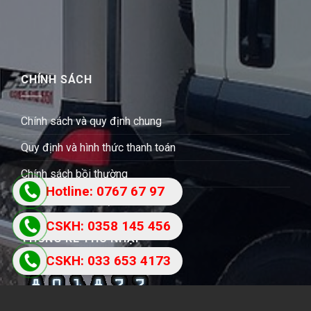
CHÍNH SÁCH
Chính sách và quy định chung
Quy định và hình thức thanh toán
Chính sách bồi thường
Hotline: 0767 67 97
Chính sách bảo mật
87
CSKH: 0358 145 456
THỐNG KÊ THU NHẬP
CSKH: 033 653 4173
Users Today : 544